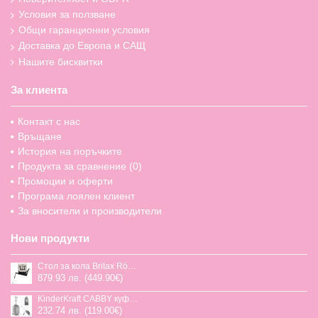
Условия за ползване
Общи гаранционни условия
Доставка до Европа и САЩ
Нашите бисквитки
За клиента
Контакт с нас
Връщане
История на поръчките
Продукта за сравнение (
0
)
Промоции и оферти
Програма лоялен клиент
За вносители и производители
Нови продукти
Стол за кола Britax Römer Swivel-Grow Max Air, 40-125 см
879.93 лв. (449.90€)
KinderKraft CABBY куфар със седалка
232.74 лв. (119.00€)