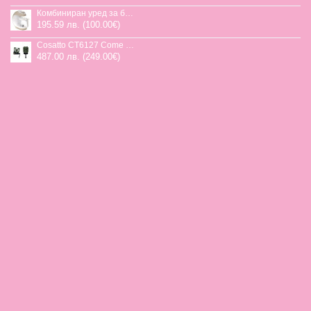
Комбиниран уред за бебешка храна Jane Chefkiss, 7 функции
195.59 лв. (100.00€)
Cosatto CT6127 Come and go 2 столче за кола HOGLET
487.00 лв. (249.00€)