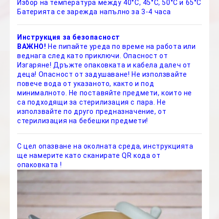
Избор на температура между 40°C, 45°C, 50°C и 65°C
Батерията се зарежда напълно за 3-4 часа
Инструкция за безопасност
ВАЖНО!
Не пипайте уреда по време на работа или
веднага след като приключи. Опасност от
Изгаряне! Дръжте опаковката и кабела далеч от
деца! Опасност от задушаване! Не използвайте
повече вода от указаното, както и под
минималното. Не поставяйте предмети, които не
са подходящи за стерилизация с пара. Не
използвайте по друго предназначение, от
стерилизация на бебешки предмети!
С цел опазване на околната среда, инструкцията
ще намерите като сканирате QR кода от
опаковката !