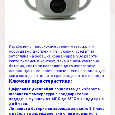
Изработен от висококачествени материали и
оборудван с дисплей и тъч скрийн, уредът за
затопляне на бебешка храна Pappa'n'Go работи
както включен в контакт, така и с акумулаторна
батерия, което ви позволява да го използвате
навсякъде; няма повече притеснения за това къде,
как и кога да затоплите храната, докато сте навън.
Ключови характеристики:
Цифровият дисплей ви позволява да изберете
желаната температура с предварително
зададени функции от 40°C до 65°C и я поддържа
до 5 часа.
Литиевата батерия се зарежда за около 3,5 часа
с кабела за зареждане, включен в комплекта.