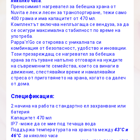
няколко часа.
Преносимият нагревател за бебешка храна от
Nuvita е лек и лесен за транспортиране, тежи само
400 грама и има капацитет от 470 мл.
Комплектът включва неплъзгаща се вендуза, за да
се осигури максимална стабилност по време на
употреба.
Pappa'n'Go се откроява с уникалната си
комбинация от безопасност, удобство и иновации.
Този презареждащ се нагревател за бебешка
храна за пътуване напълно отговаря на нуждите
на съвременните семейства, които са винаги в
движение, спестявайки време и намалявайки
стреса от приготвянето на храна, когато са далеч
от дома.
Спецификация:
2 начина на работа стандартно ел захранване или
батерия
Капацитет 470 мл
IP7 -може да се мие под течаща вода
Поддържа температурата на храната между
43°C и
46°C
за няколко часа