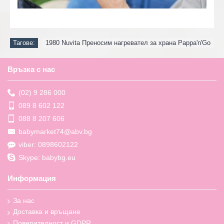
Тагове:
1980 Nuvita Преносим нагревател за храна Pappa'n'Go
Връзка с нас
(02) 9 286 000
089 8 602 122
088 8 207 606
babymarket74@abv.bg
viber: 0898602122
Skype: babybg.eu
Информация
За нас
Доставка и връщане
Поверителност и GDPR