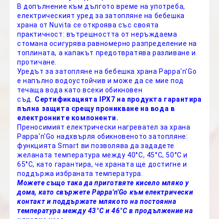
В допълнение към дългото време на употреба,
електрическият уред за затопляне на бебешка
храна от Nuvita се откроява със своята
практичност: вътрешността от неръждаема
стомана осигурява равномерно разпределение на
топлината, а капакът предотвратява разливане и
протичане.
Уредът за затопляне на бебешка храна Pappa'n'Go
е напълно водоустойчив и може да се мие под
течаща вода като всеки обикновен
съд.
Сертификацията IPX7 на продукта гарантира
пълна защита срещу проникване на вода в
електронните компоненти.
Преносимият електрически нагревател за храна
Pappa'n'Go надхвърля обикновеното затопляне:
функцията Smart ви позволява да зададете
желаната температура между 40°C, 45°C, 50°C и
65°C, като гарантира, че храната ще достигне и
поддържа избраната температура.
Можете също така да приготвяте кисело мляко у
дома, като свържете Pappa'n'Go към електрически
контакт и поддържате млякото на постоянна
температура между 43°C и 46°C в продължение на