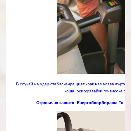
В случай на удар стабилизиращият крак намалява въртене
коша, осигурявайки по-висока сигу
Странична защита: Енергобсорбираща Tailor