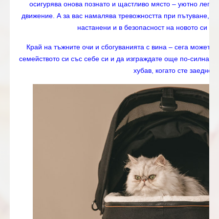
осигурява онова познато и щастливо място – уютно легло у
движение. А за вас намалява тревожността при пътуване, за
настанени и в безопасност на новото си л
Край на тъжните очи и сбогуванията с вина – сега можете 
семейството си със себе си и да изграждате още по-силна вр
хубав, когато сте заедно.