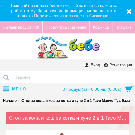
Този сайт използва бисквитки, тъй като те са важни за
работата му. За повече информация, моля посетете
нашата
Политика за използване на бисквитки.
Желани продукти (
0
)
Продукти за сравнение
Кошница
Плащане
Вход
Регистрация
МЕНЮ
0 продукт(а) - 0.00 лв. (0.00€)
Начало
Стол за кола и кош за котка и куче 2 в 1 Tavo Maeve™, с база
Стол за кола и кош за котка и куче 2 в 1 Tavo Maeve™, с база