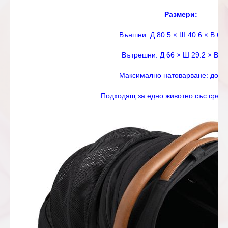
Размери:
Външни: Д 80.5 × Ш 40.6 × В 60
Вътрешни: Д 66 × Ш 29.2 × В 4
Максимално натоварване: до 13.
Подходящ за едно животно със среде