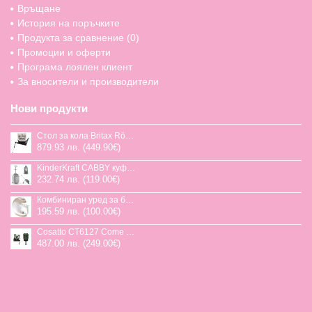
Връщане
История на поръчките
Продукта за сравнение (
0
)
Промоции и оферти
Програма лоялен клиент
За вносители и производители
Нови продукти
Стол за кола Britax Römer Swivel-Grow Max Air, 40-125 см
879.93 лв. (449.90€)
KinderKraft CABBY куфар със седалка
232.74 лв. (119.00€)
Комбиниран уред за бебешка храна Jane Chefkiss, 7 функции
195.59 лв. (100.00€)
Cosatto CT6127 Come and go 2 столче за кола HOGLET
487.00 лв. (249.00€)