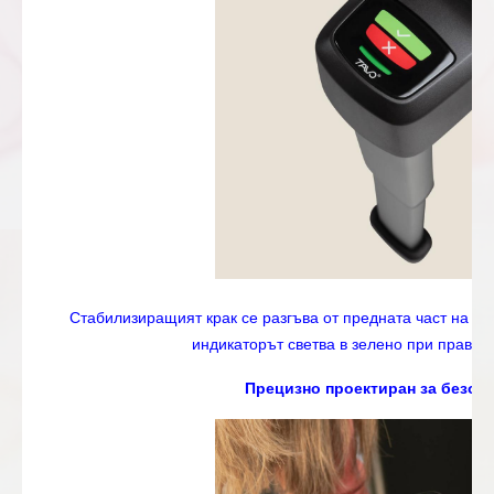
Стабилизиращият крак се разгъва от предната част на ба
индикаторът светва в зелено при правил
Прецизно проектиран за безоп