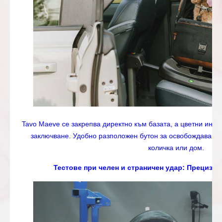
Tavo Maeve се закрепва директно към базата, а цветни инд
заключване. Удобно разположен бутон за освобождаване 
количка или дом.
Тестове при челен и страничен удар: Прецизно