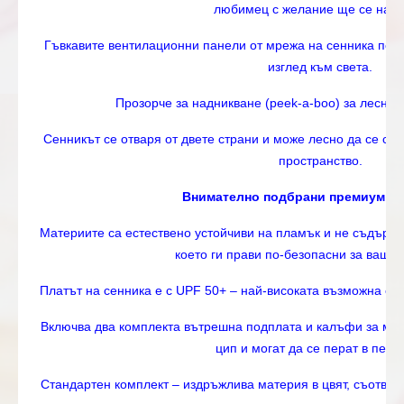
любимец с желание ще се наст
Гъвкавите вентилационни панели от мрежа на сенника позв
изглед към света.
Прозорче за надникване (peek-a-boo) за лесна 
Сенникът се отваря от двете страни и може лесно да се св
пространство.
Внимателно подбрани премиум м
Материите са естествено устойчиви на пламък и не съдърж
което ги прави по-безопасни за ваши
Платът на сенника е с UPF 50+ – най-високата възможна сте
Включва два комплекта вътрешна подплата и калъфи за матра
цип и могат да се перат в пера
Стандартен комплект – издръжлива материя в цвят, съответ