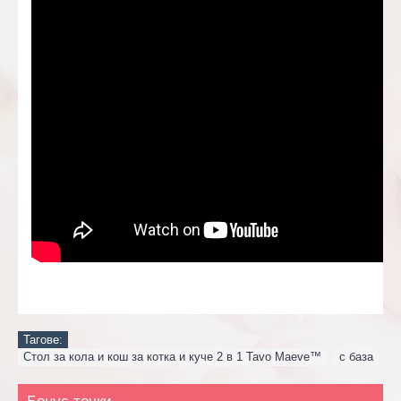
Тагове:
Стол за кола и кош за котка и куче 2 в 1 Tavo Maeve™
,
с база