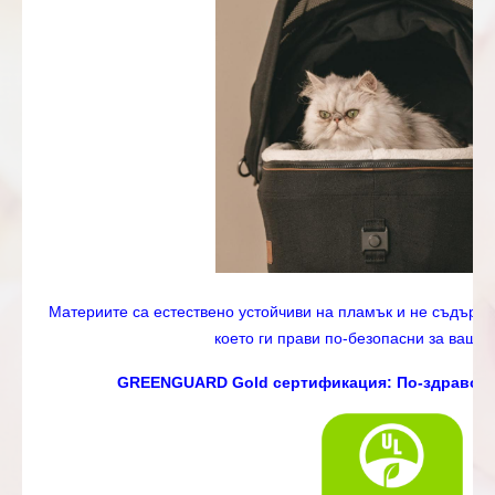
Материите са естествено устойчиви на пламък и не съдърж
което ги прави по-безопасни за ваши
GREENGUARD Gold сертификация: По-здравосл