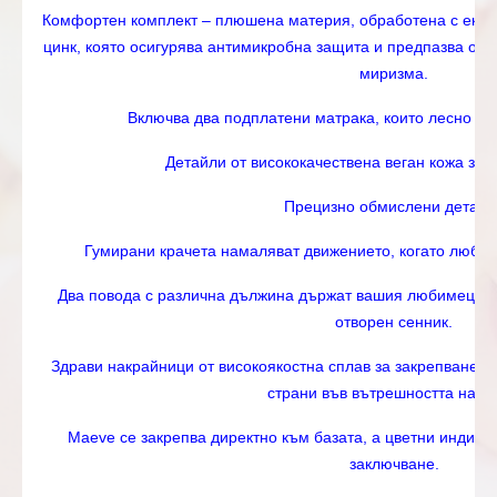
Комфортен комплект – плюшена материя, обработена с еколо
цинк, която осигурява антимикробна защита и предпазва от
миризма.
Включва два подплатени матрака, които лесно се 
Детайли от висококачествена веган кожа за 
Прецизно обмислени детайл
Гумирани крачета намаляват движението, когато любим
Два повода с различна дължина държат вашия любимец сиг
отворен сенник.
Здрави накрайници от високоякостна сплав за закрепване н
страни във вътрешността на к
Maeve се закрепва директно към базата, а цветни индик
заключване.