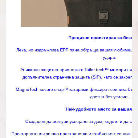
Прецизно проектиран за безоп
Лека, но издръжлива EPP пяна обгръща вашия любимец, а
удара.
Уникална защитна приставка с Tailor tech™ мемори пяна
допълнителна странична защита (SIP), като се закрепва
MagneTech secure snap™ катарами фиксират сенника бързо
достъп без усилие.
Най-удобното място за вашия 
Създаден да осигури усещане за дом, където и да сте,
Просторното вътрешно пространство и стабилният сенник оф