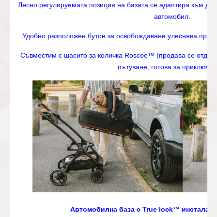
Лесно регулируемата позиция на базата се адаптира към дъ
автомобил.
Удобно разположен бутон за освобождаване улеснява прехо
Съвместим с шасито за количка Roscoe™ (продава се отделн
пътуване, готова за приключен
Автомобилна база с True lock™ инсталаци