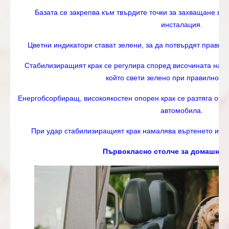
Базата се закрепва към твърдите точки за захващане в а
инсталация.
Цветни индикатори стават зелени, за да потвърдят правил
Стабилизиращият крак се регулира според височината на с
който свети зелено при правилно по
Енергобсорбиращ, високоякостен опорен крак се разтяга от п
автомобила.
При удар стабилизиращият крак намалява въртенето и ог
Първокласно столче за домашни