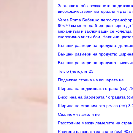
Завършете обзавеждането на детската
висококачествени материали и дългот
Veres Roma Бебешко легло-трансформе
90×70 см може да бъде разширен до 
механизъм и заключващи се колелца (
екологично чисти бои. Налични цветов
Външни размери на продукта: дължина
Външни размери на продукта: ширина 
Външни размери на продукта: височин
Тегло (нето), кг 23
Подвижна страна на кошарата не
Ширина на подвижната страна (см) 79
Височина на бариерата / оградата (см
Ширина на страничната релса (см) 3.
Сваляеми ламели не
Разстояние между ламелите на страни
Размери на зоната за спане (см) 90х