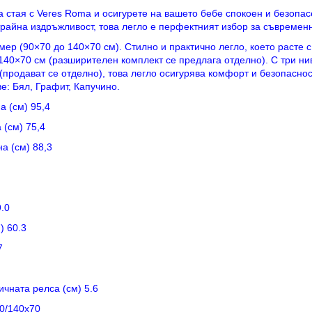
 стая с Veres Roma и осигурете на вашето бебе спокоен и безопас
райна издръжливост, това легло е перфектният избор за съвремен
р (90×70 до 140×70 см). Стилно и практично легло, което расте 
140×70 см (разширителен комплект се предлага отделно). С три н
продават се отделно), това легло осигурява комфорт и безопасност
е: Бял, Графит, Капучино.
 (см) 95,4
(см) 75,4
а (см) 88,3
.0
) 60.3
7
чната релса (см) 5.6
70/140х70