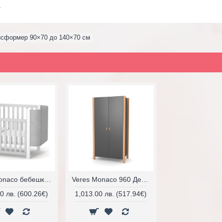
а
нсформер 90×70 до 140×70 см
Veres Monaco бебешко легло Velour 120/60 см
Veres Monaco 960 Детски гардероб двукрилен
0 лв. (600.26€)
1,013.00 лв. (517.94€)