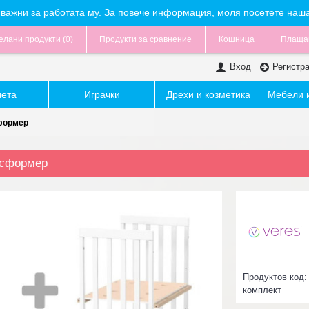
са важни за работата му. За повече информация, моля посетете наш
лани продукти (
0
)
Продукти за сравнение
Кошница
Плаща
Вход
Регистр
чета
Играчки
Дрехи и козметика
Мебели и
формер
нсформер
Продуктов код
комплект