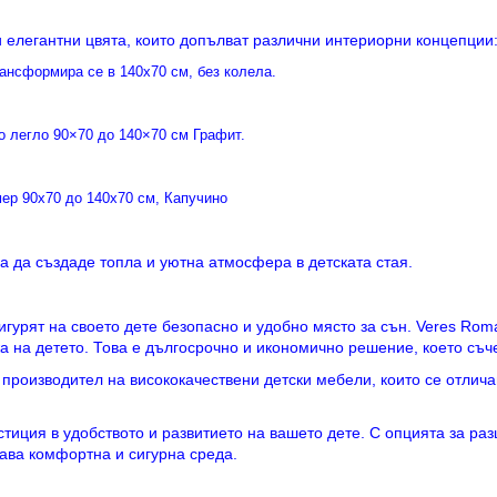
и елегантни цвята, които допълват различни интериорни концепции
а да създаде топла и уютна атмосфера в детската стая.
игурят на своето дете безопасно и удобно място за сън. Veres Rom
 на детето. Това е дългосрочно и икономично решение, което съчет
н производител на висококачествени детски мебели, които се отлич
стиция в удобството и развитието на вашето дете. С опцията за раз
ава комфортна и сигурна среда.