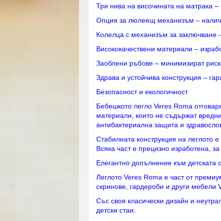
Три нива на височината на матрака – 
Опция за люлеещ механизъм – наличен
Колелца с механизъм за заключване –
Висококачествени материали – израбо
Заоблени ръбове – минимизират риск
Здрава и устойчива конструкция – гар
Безопасност и екологичност
Бебешкото легло Veres Roma отговаря
материали, които не съдържат вредни
антибактериална защита и здравослов
Стабилната конструкция на леглото е
Всяка част е прецизно изработена, за
Елегантно допълнение към детската 
Леглото Veres Roma е част от премиу
скринове, гардероби и други мебели 
Със своя класически дизайн и неутра
детски стаи.