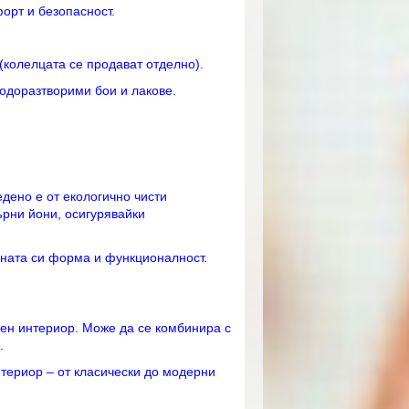
орт и безопасност.
(колелцата се продават отделно).
одоразтворими бои и лакове.
дено е от екологично чисти
ърни йони, осигурявайки
лната си форма и функционалност.
лен интериор. Може да се комбинира с
.
нтериор – от класически до модерни