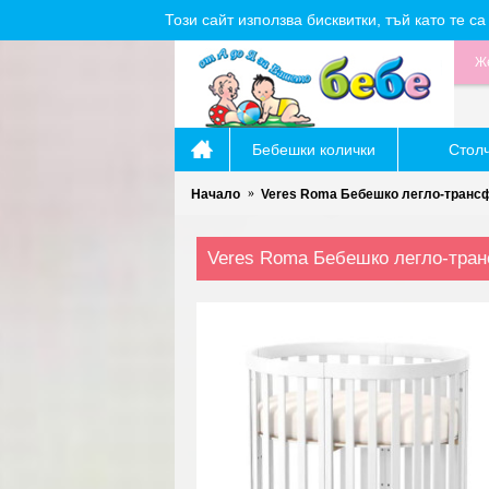
Този сайт използва бисквитки, тъй като те 
Же
Бебешки колички
Стол
Начало
Veres Roma Бебешко легло-транс
Veres Roma Бебешко легло-тра