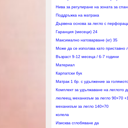
Нива за регулиране на зоната за спане
Поддръжка на матрака
Дървена основа за легло с перфорац
Гаранция (месеци) 24
Максимално натоварване (кг) 35
Може да се използва като приставно 
Възраст 9-12 месеца / 6-7 години
Материал
Карпатски бук
Матрак 1 бр. с удължение за голямот
Комплект за удължаване на леглото 
люлеещ механизъм за легло 90×70 +
механизъм за легло 140×70
колела
Изисква сглобяване да