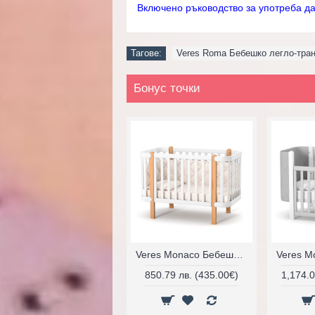
Включено ръководство за употреба д
Тагове:
Veres Roma Бебешко легло-тра
Бонус точки
Veres Monaco Бебешко креватче с падаща страна (120×60 cm) с колела
850.79 лв. (435.00€)
1,174.0