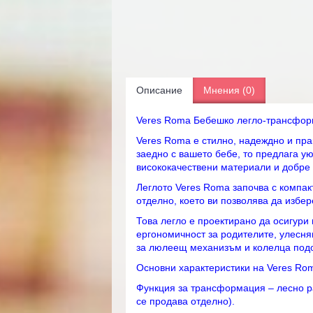
Описание
Мнения (0)
Veres Roma Бебешко легло-трансформ
Veres Roma е стилно, надеждно и пра
заедно с вашето бебе, то предлага у
висококачествени материали и добре о
Леглото Veres Roma започва с компак
отделно, което ви позволява да избе
Това легло е проектирано да осигури
ергономичност за родителите, улесня
за люлеещ механизъм и колелца подо
Основни характеристики на Veres Ro
Функция за трансформация – лесно р
се продава отделно).