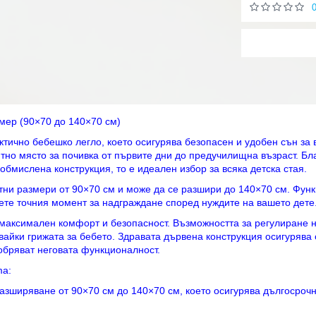
ер (90×70 до 140×70 см)
ктично бебешко легло, което осигурява безопасен и удобен сън за
ютно място за почивка от първите дни до предучилищна възраст. Б
бмислена конструкция, то е идеален избор за всяка детска стая.
тни размери от 90×70 см и може да се разшири до 140×70 см. Фун
рете точния момент за надграждане според нуждите на вашето дете
 максимален комфорт и безопасност. Възможността за регулиране 
вайки грижата за бебето. Здравата дървена конструкция осигурява 
бряват неговата функционалност.
ma:
азширяване от 90×70 см до 140×70 см, което осигурява дългосроч