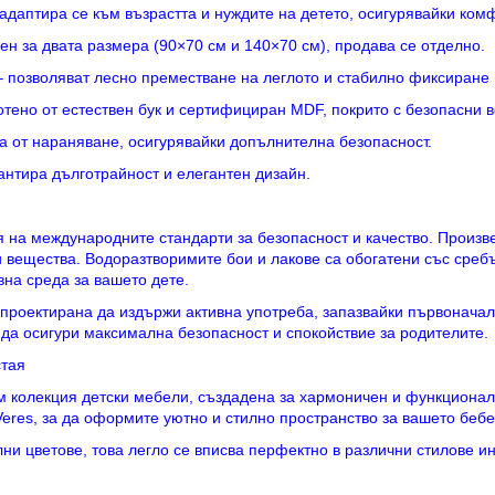
адаптира се към възрастта и нуждите на детето, осигурявайки комф
 за двата размера (90×70 см и 140×70 см), продава се отделно.
 позволяват лесно преместване на леглото и стабилно фиксиране 
тено от естествен бук и сертифициран MDF, покрито с безопасни в
а от нараняване, осигурявайки допълнителна безопасност.
антира дълготрайност и елегантен дизайн.
 на международните стандарти за безопасност и качество. Произве
 вещества. Водоразтворимите бои и лакове са обогатени със среб
на среда за вашето дете.
 проектирана да издържи активна употреба, запазвайки първонача
 да осигури максимална безопасност и спокойствие за родителите.
стая
м колекция детски мебели, създадена за хармоничен и функциона
Veres, за да оформите уютно и стилно пространство за вашето бебе
лни цветове, това легло се вписва перфектно в различни стилове и