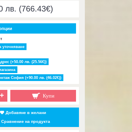
0 лв. (766.43€)
опции
ят
а уточняване
дрес (+50.00 лв. (25.56€))
магазина
нтаж София (+90.00 лв. (46.02€))
+
Купи
Добавяне в желани
Сравнение на продукта