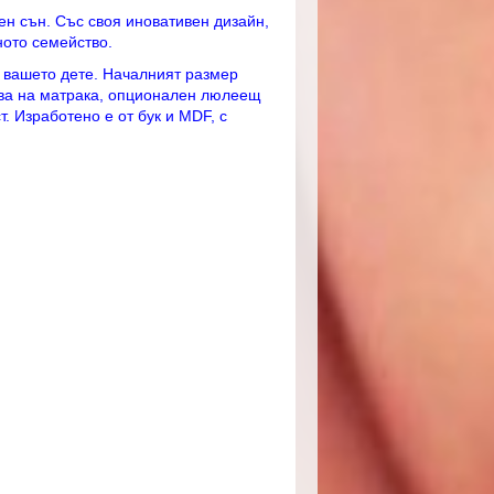
ен сън. Със своя иновативен дизайн,
ното семейство.
с вашето дете. Началният размер
ива на матрака, опционален люлеещ
. Изработено е от бук и MDF, с