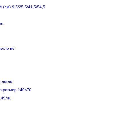
 (см) 9,5/25,5/41,5/54,5
ия
легло не
о легло
до размер 140×70
149лв.