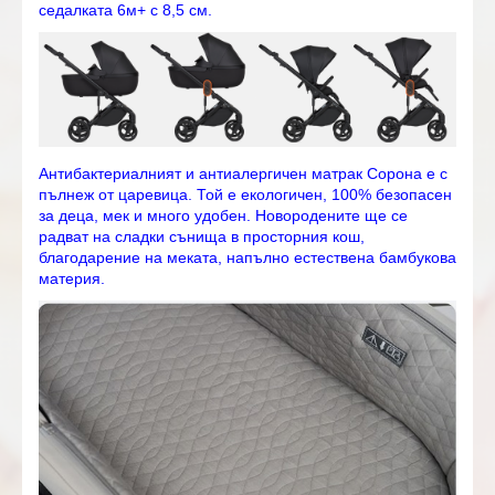
седалката 6м+ с 8,5 см.
Антибактериалният и антиалергичен матрак Сорона е с
пълнеж от царевица. Той е екологичен, 100% безопасен
за деца, мек и много удобен. Новородените ще се
радват на сладки сънища в просторния кош,
благодарение на меката, напълно естествена бамбукова
материя.