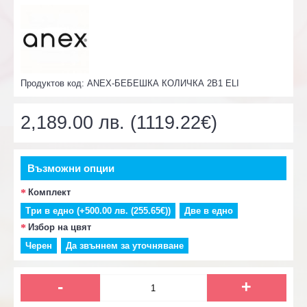
Продуктов код:
ANEX-БЕБЕШКА КОЛИЧКА 2В1 ELI
2,189.00 лв. (1119.22€)
Възможни опции
Комплект
Три в едно (+500.00 лв. (255.65€))
Две в едно
Избор на цвят
Черен
Да звъннем за уточняване
-
+