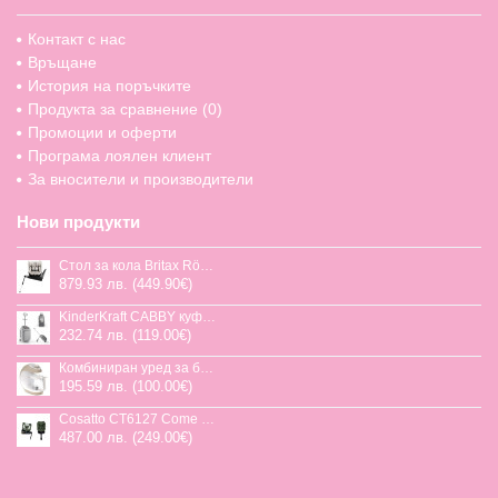
Контакт с нас
Връщане
История на поръчките
Продукта за сравнение (
0
)
Промоции и оферти
Програма лоялен клиент
За вносители и производители
Нови продукти
Стол за кола Britax Römer Swivel-Grow Max Air, 40-125 см
879.93 лв. (449.90€)
KinderKraft CABBY куфар със седалка
232.74 лв. (119.00€)
Комбиниран уред за бебешка храна Jane Chefkiss, 7 функции
195.59 лв. (100.00€)
Cosatto CT6127 Come and go 2 столче за кола HOGLET
487.00 лв. (249.00€)