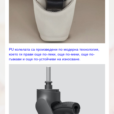
PU колелата са произведени по модерна технология,
което ги прави още по-леки, още по-меки, още по-
гъвкави и още по-устойчиви на износване.