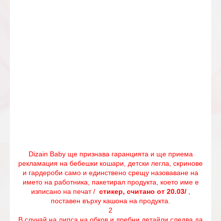
Dizain Baby ще признава гаранцията и ще приема
рекламация на бебешки кошари, детски легла, скринове
и гардероби само и единствено срещу назоваване на
името на работника, пакетирал продукта, което име е
изписано на печат /
стикер, считано от 20.03/
,
поставен върху кашона на продукта.
2
В случай на липса на обков и дребни детайли следва да