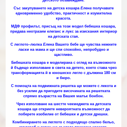
детското обзавеждане.
Със закупуването на детска кошара
Елена
получавате
едновременно удобство, практичност и изумителна
красота.
МДФ профилът, присъщ на този модел бебешка кошара,
придава неотразим елеганс и лукс за изискания интериор
на детската стая.
С леглото–люлка
Елена
Вашето бебе ще чувства нежните
ласки на мама и ще спи спокойно, непробудно и
щастливо.
Бебешката кошара е моделирана с оглед на възможното
й бъдещо използване в света на детето, което става чрез
трансформацията й в юношеско легло с дължина 180 см
и бюро.
С помощта на подвижната решетка ще можете с лекота и
без усилие да пригодите височината на решетката
спрямо възрастта на Вашия малък бонбон.
Чрез използване на шестте чекмеджета на детската
кошара ще откриете невероятната възможност да
поберете изобилие от бебешки и детски дрешки.
Комбинирането на леглото с подходящо спално бельо,