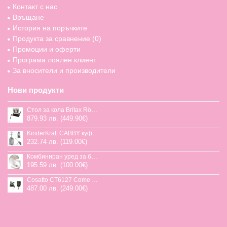
Контакт с нас
Връщане
История на поръчките
Продукта за сравнение (
0
)
Промоции и оферти
Програма лоялен клиент
За вносители и производители
Нови продукти
Стол за кола Britax Römer Swivel-Grow Max Air, 40-125 см
879.93 лв. (449.90€)
KinderKraft CABBY куфар със седалка
232.74 лв. (119.00€)
Комбиниран уред за бебешка храна Jane Chefkiss, 7 функции
195.59 лв. (100.00€)
Cosatto CT6127 Come and go 2 столче за кола HOGLET
487.00 лв. (249.00€)