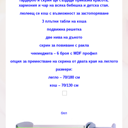
гардероб и скрин ще създаде приказна красота,
хармония и чар на всяка бебешка и детска стая.
люлеещ се кош с възможност за застопоряване
3 плътни табли на коша
подвижна решетка
две нива на дъното
скрин за повиване с ракла
чекмеджета – 6 броя с MDF профил
опция за преместване на скрина от двата края на леглото
размери:
легло – 70/180 см
кош – 70/130 см
бял