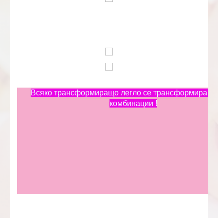
Всяко трансформиращо легло се трансформира в 
комбинации !