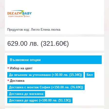
Продуктов код:
Легло Елена люлка
629.00 лв. (321.60€)
Възможни опции
Избор на цвят
Да звъннем за уточняване (+30.00 лв. (15.34€))
Бял
Доставка
Доставка с монтаж София (+150.00 лв. (76.69€))
Доставка до магазина
Доставка до адрес (+100.00 лв. (51.13€))