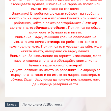
съобщавате буквата, изписана на гърба на логото или
името, изписано на картонче.
Внимание! В торбичката с части (обков) - на гърба на
логото или на картонче е изписана буквата или името на
работника, който е пакетирал торбичката /
стикер
залепен на торбичката с обков
/ . При липса на обков,
моля кажете буквата или името.
Внимание! Върху външния край на опаковката на
леглата има печат /
стикер
/ на работника, който е
пакетирал леглото. При липса или увреден детайл, моля
кажете името, намиращо се върху печата.
Внимание! За изпълнение на горните изисквания, моля
пазете кашона с печата и обръщайте внимание на
буквата върху логото/
стикера/
!
До установяване на името на работника, намиращо се
върху печата, както и на името на лицето, пакетирало
обкова, Dizain Baby няма да приема рекламация, нито
да изпраща резервни части.
Тагове:
Легло Елена 70185 люлка