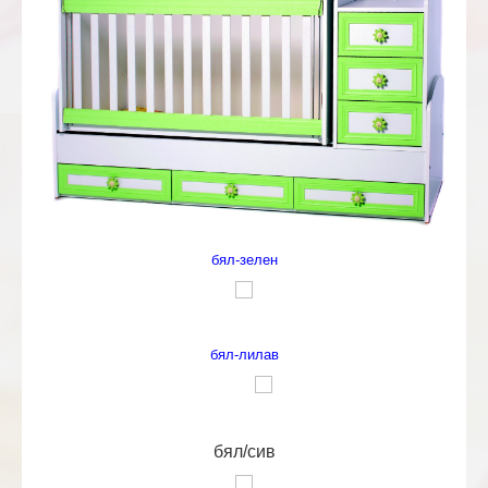
бял-зелен
бял-лилав
бял/сив