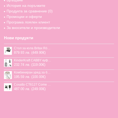
Връщане
История на поръчките
Продукта за сравнение (
0
)
Промоции и оферти
Програма лоялен клиент
За вносители и производители
Нови продукти
Стол за кола Britax Römer Swivel-Grow Max Air, 40-125 см
879.93 лв. (449.90€)
KinderKraft CABBY куфар със седалка
232.74 лв. (119.00€)
Комбиниран уред за бебешка храна Jane Chefkiss, 7 функции
195.59 лв. (100.00€)
Cosatto CT6127 Come and go 2 столче за кола HOGLET
487.00 лв. (249.00€)