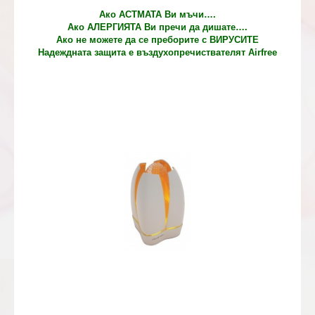
Ако АСТМАТА Ви мъчи….
Ако АЛЕРГИЯТА Ви пречи да дишате….
Ако не можете да се преборите с ВИРУСИТЕ
Надеждната защита е въздухопречиствателят Airfree