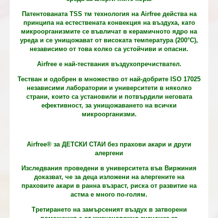
Патентованата TSS тм технология на Airfree действа на
принципа на естествената конвекция на въздуха, като
микроорганизмите се въвличат в керамичното ядро на
уреда и се унищожават от високата температура (200°С),
независимо от това колко са устойчиви и опасни.
Airfree е най-тествания въздухопречиствател.
Тестван и одобрен в множество от най-добрите ISO 17025
независими лаборатории и университети в няколко
страни, които са установили и потвърдили неговата
ефективност, за унищожаването на всички
микроорганизми.
Airfree® за ДЕТСКИ СТАИ без прахови акари и други
алергени
Изследвания проведени в университета във Виржиния
доказват, че за деца изложени на алергените на
праховите акари в ранна възраст, риска от развитие на
астма е много по-голям.
Третирането на замърсеният въздух в затворени