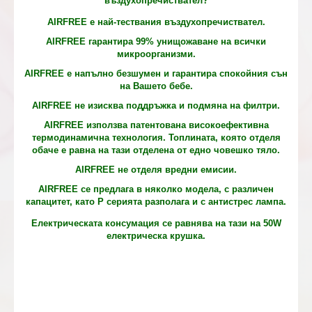
въздухопречиствател?
AIRFREE е най-тествания въздухопречиствател.
AIRFREE гарантира 99% унищожаване на всички
микроорганизми.
AIRFREE е напълно безшумен и гарантира спокойния сън
на Вашето бебе.
AIRFREE не изисква поддръжка и подмяна на филтри.
AIRFREE използва патентована високоефективна
термодинамична технология. Топлината, която отделя
обаче е равна на тази отделена от едно човешко тяло.
AIRFREE не отделя вредни емисии.
AIRFREE се предлага в няколко модела, с различен
капацитет, като Р серията разполага и с антистрес лампа.
Електрическата консумация се равнява на тази на 50W
електрическа крушка.