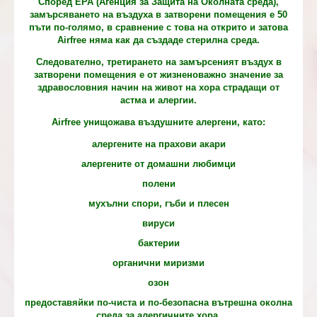
Според ЕРА (Агенция за Защита на Околната среда),
замърсяването на въздуха в затворени помещения е 50
пъти по-голямо, в сравнение с това на открито и затова
Airfree няма как да създаде стерилна среда.
Следователно, третирането на замърсеният въздух в
затворени помещения е от жизненоважно значение за
здравословния начин на живот на хора страдащи от
астма и алергии.
Airfree унищожава въздушните алергени, като:
алергените на прахови акари
алергените от домашни любимци
полени
мухълни спори, гъби и плесен
вируси
бактерии
органични миризми
озон
предоставяйки по-чиста и по-безопасна вътрешна околна
среда за алергичните хора.