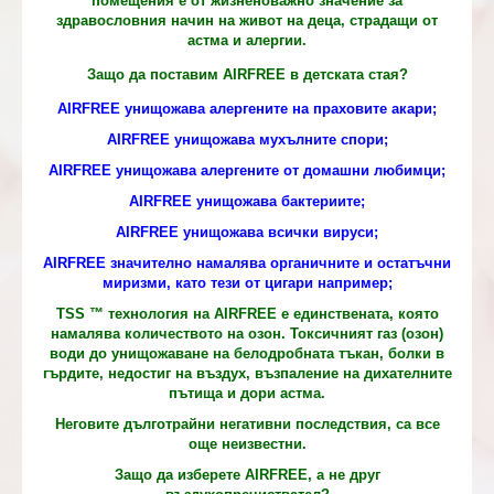
помещения е от жизненоважно значение за
здравословния начин на живот на деца, страдащи от
астма и алергии.
Защо да поставим AIRFREE в детската стая?
AIRFREE унищожава алергените на праховите акари;
AIRFREE унищожава мухълните спори;
AIRFREE унищожава алергените от домашни любимци;
AIRFREE унищожава бактериите;
AIRFREE унищожава всички вируси;
AIRFREE значително намалява органичните и остатъчни
миризми, като тези от цигари например;
TSS ™ технология на AIRFREE е единствената, която
намалява количеството на озон. Токсичният газ (озон)
води до унищожаване на белодробната тъкан, болки в
гърдите, недостиг на въздух, възпаление на дихателните
пътища и дори астма.
Неговите дълготрайни негативни последствия, са все
още неизвестни.
Защо да изберете AIRFREE, а не друг