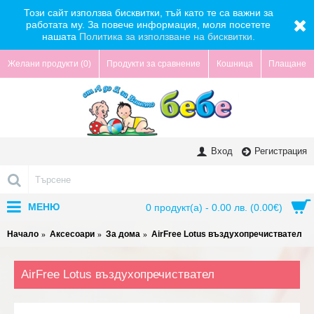
Този сайт използва бисквитки, тъй като те са важни за
работата му. За повече информация, моля посетете
нашата
Политика за използване на бисквитки.
Желани продукти (
0
)
Продукти за сравнение
Кошница
Плащане
Вход
Регистрация
МЕНЮ
0 продукт(а) - 0.00 лв. (0.00€)
Начало
Аксесоари
За дома
AirFree Lotus въздухопречиствател
AirFree Lotus въздухопречиствател