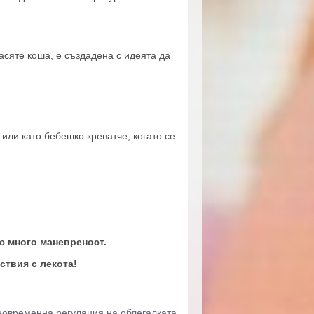
асяте коша, е създадена с идеята да
 или като бебешко креватче, когато се
с много маневреност.
ствия с лекота!
дновременна регулация на облегалката