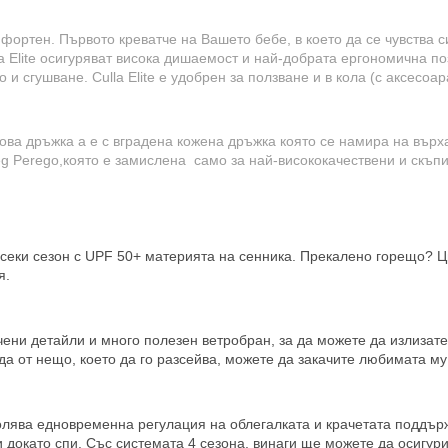
ортен. Първото креватче на Вашето бебе, в което да се чувства си
a Elite осигуряват висока дишаемост и най-добрата ергономична по
и сгушване. Culla Elite е удобрен за ползване и в кола (с аксесоара
сова дръжка а е с вградена кожена дръжка която се намира на върх
g Perego,която е замислена само за най-висококачествени и скъпи
всеки сезон с UPF 50+ материята на сенника. Прекалено горещо? 
я.
чени детайли и много полезен ветробран, за да можете да излизате
а от нещо, което да го разсейва, можете да закачите любимата му 
олява едновременна регулация на облегалката и крачетата поддъ
ли докато спи. Със системата 4 сезона, винаги ще можете да осигу