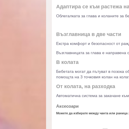
Адаптира се към растежа н
Облегалката за глава и коланите за б
Възглавница в две части
Екстра комфорт и безопасност от раж
Възглавницата за глава е направена 
В колата
Бебетата могат да пътуват в позока о
помощта на 3 точковия колан на колат
От колата, на разходка
Автоматична система за закачане към
Aксесоари
Можете да избирате между чанта или раница 