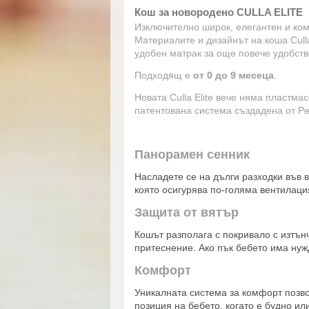
Кош за новородено CULLA ELITE
Изключително широк, елегантен и комф
Материалите и дизайнът на коша Cull
удобен матрак за още повече удобство 
Подходящ е
от 0 до 9 месеца
.
Новата Culla Elite вече няма пластма
патентована система създадена от Pe
Панорамен сенник
Насладете се на дълги разходки във 
която осигурява по-голяма вентилаци
Защита от вятър
Кошът разполага с покривало с изтън
притеснение. Ако пък бебето има нужд
Комфорт
Уникалната система за комфорт позв
позиция на бебето, когато е будно и