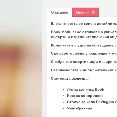
Описание
Мнения (0)
Елегантността се крие в детайлите
Book Modular се отличава с уникалн
инсърти и изцяло италианския си 
Количката е с удобна обръщаема с
Със своето лесно управление и ман
Снабдена с амортисьори и ширина 
Безопасността и допълнителният ко
Системата включва:
Лятна количка Book
Кош за новородено
Столче за кола Pr.Viaggio 
Чанта/раница