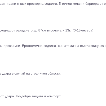
нтирани с тази просторна седалка, 5 точков колан и бариера от ек
одходящ от раждането до 87см височина и 13кг (0-15месеца)
еки презрамки. Ергономична седалка, с анатомична възглавница за 
.
 удара в случай на страничен сблъсък.
от удара. По-добра защита и комфорт.