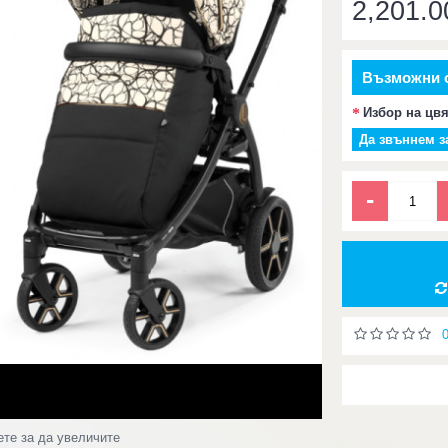
2,201.0
Възможни 
Избор на цв
Да звъннем з
-
ете за да увеличите