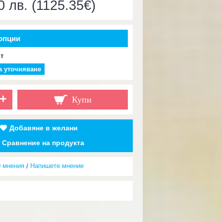
0 лв. (1125.35€)
опции
ят
а уточняване
+
Купи
Добавяне в желани
Сравнение на продукта
0 мнения
Напишете мнение
/