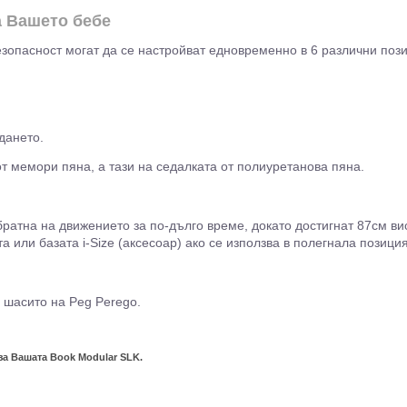
а Вашето бебе
езопасност могат да се настройват едновременно в 6 различни поз
дането.
от мемори пяна, а тази на седалката от полиуретанова пяна.
братна на движението за по-дълго време, докато достигнат 87см ви
а или базата i-Size (аксесоар) ако се използва в полегнала позиция
 шасито на Peg Perego.
за Вашата Book Modular SLK.