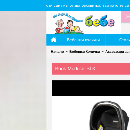
Този сайт използва бисквитки, тъй като те 
Же
Бебешки колички
Стол
Начало
Бебешки Колички
Аксесоари за
Book Modular SLK