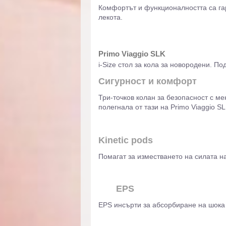
Комфортът и функционалността са гара
лекота.
Primo Viaggio SLK
i-Size стол за кола за новородени. П
Сигурност и комфорт
Три-точков колан за безопасност с м
полегнала от тази на Primo Viaggio SL
Kinetic pods
Помагат за изместването на силата на
EPS
EPS инсърти за абсорбиране на шока 