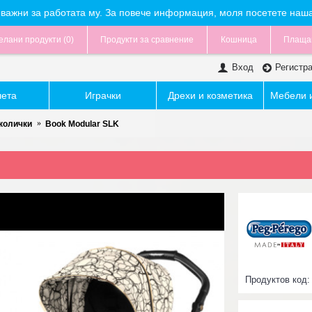
са важни за работата му. За повече информация, моля посетете наш
лани продукти (
0
)
Продукти за сравнение
Кошница
Плаща
Вход
Регистр
чета
Играчки
Дрехи и козметика
Мебели и
 колички
Book Modular SLK
Продуктов код