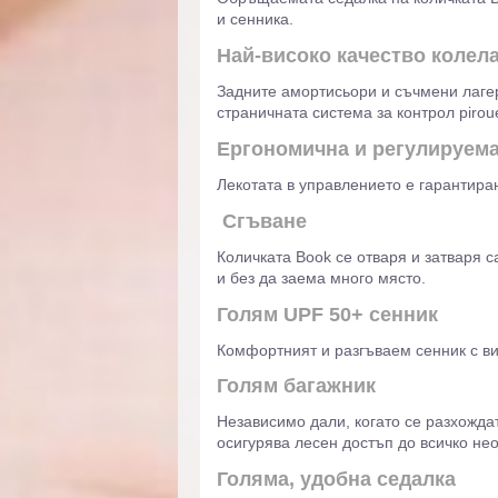
и сенника.
Най-високо качество колел
Задните амортисьори и съчмени лагер
страничната система за контрол piroue
Ергономична и регулируем
Лекотата в управлението е гарантира
Сгъване
Количката Book се отваря и затваря с
и без да заема много място.
Голям UPF 50+ сенник
Комфортният и разгъваем сенник с ви
Голям багажник
Независимо дали, когато се разхожда
осигурява лесен достъп до всичко нео
Голяма, удобна седалка