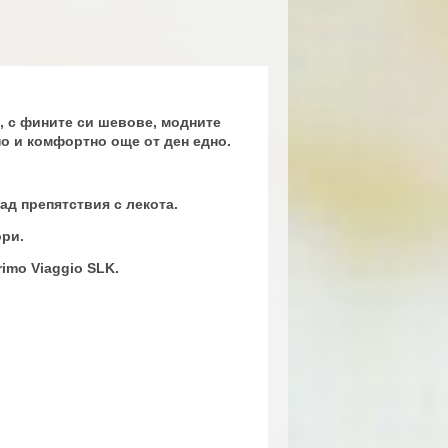
а, с фините си шевове, модните
о и комфортно още от ден едно.
ад препятствия с лекота.
ори.
rimo Viaggio SLK.