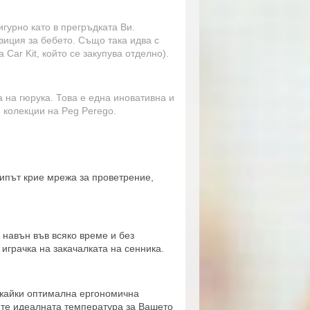
гурно като в прегръдката Ви.
зиция за бебето. Също така идва с
 Car Kit, който се закупува отделно).
а на гюрука. Това е една иновативна и
 колекции на Peg Perego.
Ципът крие мрежа за проветрение,
 навън във всяко време и без
играчка на закачалката на сенника.
ржайки оптимална ергономична
рите идеалната температура за Вашето