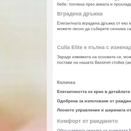
бебе: топлина през зимата и прохлада
Вградена дръжка
Елегантната вградена дръжка от еко 
можете лесно да съберете сенника сам
Culla Elite е пълна с изнена
Заради извивката на основата си, мож
постави на нашата Bassinet стойка (
Количка
Елегантността се крие в детайлите
Одобрена за използване от раждан
Лесното управление и ширината от
Комфорт от раждането
Обръщаемата седалка на количката Bo