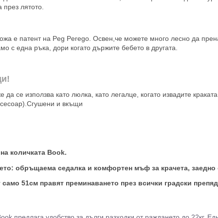
 през лятото.
кожа е патент на Peg Perego. Освен,че можете много лесно да прен
о с една ръка, дори когато държите бебето в другата.
ди!
е да се използва като люлка, като легалце, когато извадите краката
аксесоар).Сгушени и вкъщи
 на количката Book.
ето: обръщаема седалка и комфортен мъф за крачета, заедно 
 само 51см правят преминаването през всички градски препяд
ok предлага удобство за дълги разходки от раждането до 22кг. Е