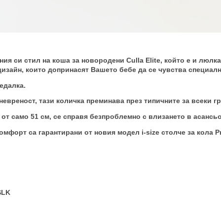
.
ия си стил на коша за новородени Culla Elite, който е и люлк
дизайн, които допринасят Вашето бебе да се чувства специалн
едалка.
евреност, тази количка преминава през типичните за всеки гр
от само 51 см, се справя безпроблемно с влизането в асансь
мфорт са гарантирани от новия модел i-size столче за кола P
SLK