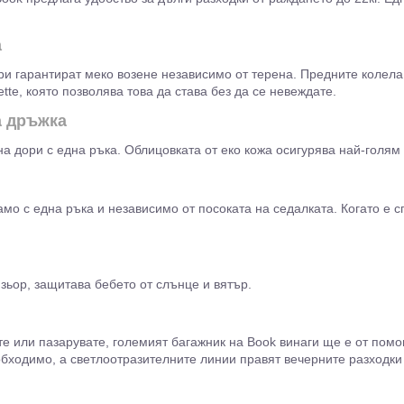
а
и гарантират меко возене независимо от терена. Предните колела 
tte, която позволява това да става без да се невеждате.
а дръжка
на дори с една ръка. Облицовката от еко кожа осигурява най-голям
амо с една ръка и независимо от посоката на седалката. Когато е 
зьор, защитава бебето от слънце и вятър.
те или пазарувате, големият багажник на Book винаги ще е от помо
бходимо, а светлоотразителните линии правят вечерните разходки 