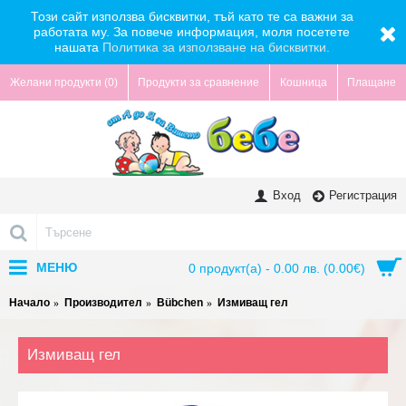
Този сайт използва бисквитки, тъй като те са важни за
работата му. За повече информация, моля посетете
нашата
Политика за използване на бисквитки.
Желани продукти (
0
)
Продукти за сравнение
Кошница
Плащане
Вход
Регистрация
МЕНЮ
0 продукт(а) - 0.00 лв. (0.00€)
Начало
Производител
Bübchen
Измиващ гел
Измиващ гел