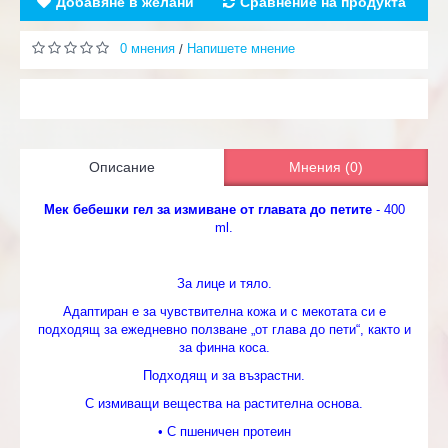
Добавяне в желани
Сравнение на продукта
0 мнения
Напишете мнение
/
Описание
Мнения (0)
Мек бебешки гел за измиване от главата до петите
- 400
ml.
За лице и тяло.
Адаптиран е за чувствителна кожа и с мекотата си е
подходящ за ежедневно ползване „от глава до пети“, както и
за финна коса.
Подходящ и за възрастни.
С измиващи вещества на растителна основа.
• С пшеничен протеин