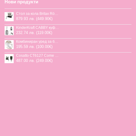
Нови продукти
Стол за кола Britax Römer Swivel-Grow Max Air, 40-125 см
879.93 лв. (449.90€)
KinderKraft CABBY куфар със седалка
232.74 лв. (119.00€)
Комбиниран уред за бебешка храна Jane Chefkiss, 7 функции
195.59 лв. (100.00€)
Cosatto CT6127 Come and go 2 столче за кола HOGLET
487.00 лв. (249.00€)