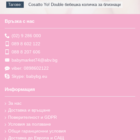
Тагове:
Cosatto Yo! Double бебешка количка за близнаци
Връзка с нас
(02) 9 286 000
089 8 602 122
088 8 207 606
babymarket74@abv.bg
viber: 0898602122
Skype: babybg.eu
Информация
За нас
Доставка и връщане
Поверителност и GDPR
Условия за ползване
Общи гаранционни условия
Доставка до Европа и САЩ