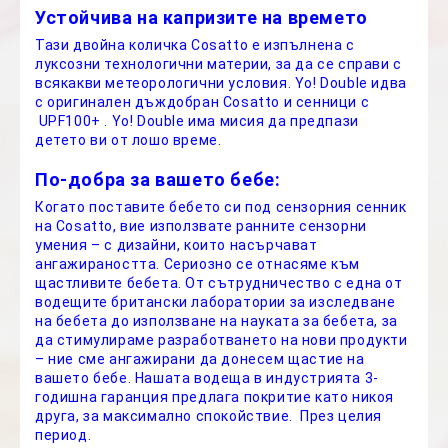
Устойчива на капризите на времето
Тази двойна количка Cosatto е изпълнена с
луксозни технологични материи, за да се справи с
всякакви метеорологични условия. Yo! Double идва
с оригинален дъждобран Cosatto и сенници с
UPF100+ . Yo! Double има мисия да предпази
детето ви от лошо време.
По-добра за вашето бебе:
Когато поставите бебето си под сензорния сенник
на Cosatto, вие използвате ранните сензорни
умения – с дизайни, които насърчават
ангажираността. Сериозно се отнасяме към
щастливите бебета. От сътрудничество с една от
водещите британски лаборатории за изследване
на бебета до използване на науката за бебета, за
да стимулираме разработването на нови продукти
– ние сме ангажирани да донесем щастие на
вашето бебе. Нашата водеща в индустрията 3-
годишна гаранция предлага покритие като никоя
друга, за максимално спокойствие. През целия
период.