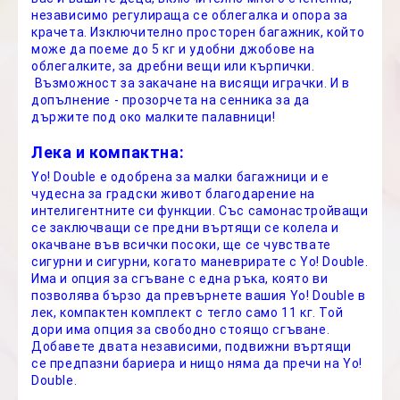
независимо регулираща се облегалка и опора за
крачета. Изключително просторен багажник, който
може да поеме до 5 кг и удобни джобове на
облегалките, за дребни вещи или кърпички.
Възможност за закачане на висящи играчки. И в
допълнение - прозорчета на сенника за да
държите под око малките палавници!
Лека и компактна:
Yo! Double е одобрена за малки багажници и е
чудесна за градски живот благодарение на
интелигентните си функции. Със самонастройващи
се заключващи се предни въртящи се колела и
окачване във всички посоки, ще се чувствате
сигурни и сигурни, когато маневрирате с Yo! Double.
Има и опция за сгъване с една ръка, която ви
позволява бързо да превърнете вашия Yo! Double в
лек, компактен комплект с тегло само 11 кг. Той
дори има опция за свободно стоящо сгъване.
Добавете двата независими, подвижни въртящи
се предпазни бариера и нищо няма да пречи на Yo!
Double.