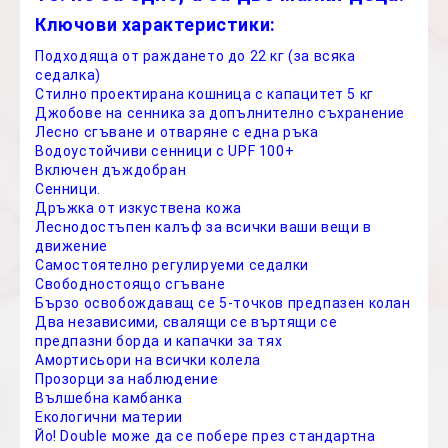
Ключови характеристики:
Подходяща от раждането до 22 кг (за всяка
седалка)
Стилно проектирана кошница с капацитет 5 кг
Джобове на сенника за допълнително съхранение
Лесно сгъване и отваряне с една ръка
Водоустойчиви сенници с UPF 100+
Включен дъждобран
Сенници.
Дръжка от изкуствена кожа
Леснодостъпен калъф за всички ваши вещи в
движение
Самостоятелно регулируеми седалки
Свободностоящо сгъване
Бързо освобождаващ се 5-точков предпазен колан
Два независими, свалящи се въртящи се
предпазни борда и капачки за тях
Амортисьори на всички колела
Прозорци за наблюдение
Вълшебна камбанка
Екологични материи
Йо! Double може да се побере през стандартна