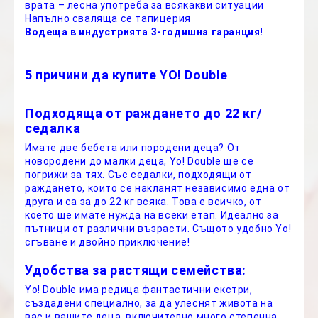
врата – лесна употреба за всякакви ситуации
Напълно сваляща се тапицерия
Водеща в индустрията 3-годишна гаранция!
5 причини да купите YO! Double
Подходяща от раждането до 22 кг/
седалка
Имате две бебета или породени деца? От
новородени до малки деца, Yo! Double ще се
погрижи за тях. Със седалки, подходящи от
раждането, които се накланят независимо една от
друга и са за до 22 кг всяка. Това е всичко, от
което ще имате нужда на всеки етап. Идеално за
пътници от различни възрасти. Същото удобно Yo!
сгъване и двойно приключение!
Удобства за растящи семейства:
Yo! Double има редица фантастични екстри,
създадени специално, за да улеснят живота на
вас и вашите деца, включително много степенна,