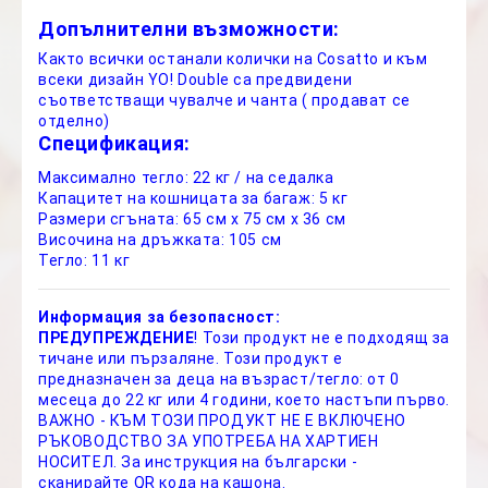
Допълнителни възможности:
Както всички останали колички на Cosatto и към
всеки дизайн YO! Double са предвидени
съответстващи чувалче и чанта ( продават се
отделно)
Спецификация:
Максимално тегло: 22 кг / на седалка
Капацитет на кошницата за багаж: 5 кг
Размери сгъната: 65 см x 75 см x 36 см
Височина на дръжката: 105 см
Тегло: 11 кг
Информация за безопасност:
ПРЕДУПРЕЖДЕНИЕ
! Този продукт не е подходящ за
тичане или пързаляне. Този продукт е
предназначен за деца на възраст/тегло: от 0
месеца до 22 кг или 4 години, което настъпи първо.
ВАЖНО - КЪМ ТОЗИ ПРОДУКТ НЕ Е ВКЛЮЧЕНО
РЪКОВОДСТВО ЗА УПОТРЕБА НА ХАРТИЕН
НОСИТЕЛ. За инструкция на български -
сканирайте QR кода на кашона.