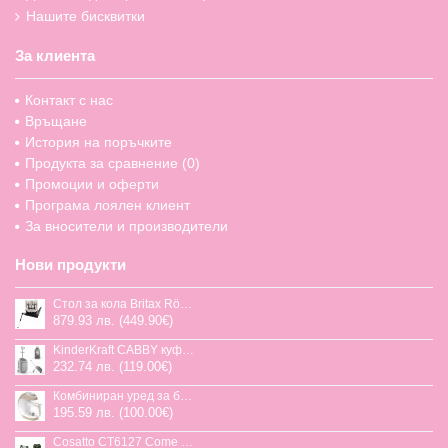
Нашите бисквитки
За клиента
Контакт с нас
Връщане
История на поръчките
Продукта за сравнение (
0
)
Промоции и оферти
Програма лоялен клиент
За вносители и производители
Нови продукти
Стол за кола Britax Römer Swivel-Grow Max Air, 40-125 см
879.93 лв. (449.90€)
KinderKraft CABBY куфар със седалка
232.74 лв. (119.00€)
Комбиниран уред за бебешка храна Jane Chefkiss, 7 функции
195.59 лв. (100.00€)
Cosatto CT6127 Come and go 2 столче за кола HOGLET