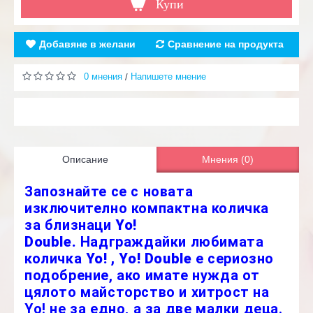
Купи
Добавяне в желани
Сравнение на продукта
0 мнения
Напишете мнение
/
Описание
Мнения (0)
Запознайте се с новата
изключително компактна количка
за близнаци
Yo!
Double.
Надграждайки любимата
количка
Yo! , Yo! Double
е сериозно
подобрение, ако имате нужда от
цялото майсторство и хитрост на
Yo! не за едно, а за две малки деца.