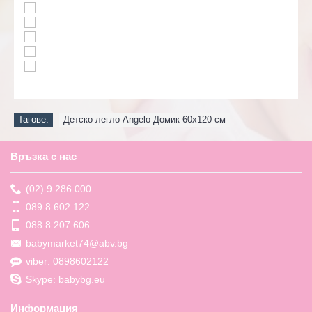
Тагове:
Детско легло Angelo Домик 60х120 см
Връзка с нас
(02) 9 286 000
089 8 602 122
088 8 207 606
babymarket74@abv.bg
viber: 0898602122
Skype: babybg.eu
Информация