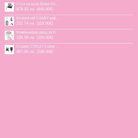
Стол за кола Britax Römer Swivel-Grow Max Air, 40-125 см
879.93 лв. (449.90€)
KinderKraft CABBY куфар със седалка
232.74 лв. (119.00€)
Комбиниран уред за бебешка храна Jane Chefkiss, 7 функции
195.59 лв. (100.00€)
Cosatto CT6127 Come and go 2 столче за кола HOGLET
487.00 лв. (249.00€)