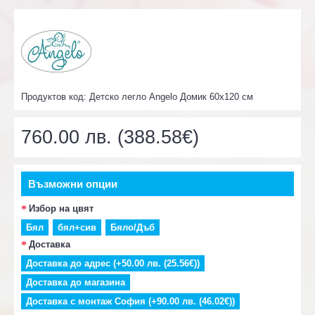
Продуктов код:
Детско легло Angelo Домик 60х120 см
760.00 лв. (388.58€)
Възможни опции
Избор на цвят
Бял
бял+сив
Бяло/Дъб
Доставка
Доставка до адрес (+50.00 лв. (25.56€))
Доставка до магазина
Доставка с монтаж София (+90.00 лв. (46.02€))