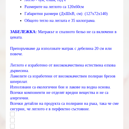
Размерите на леглото са 120х60см
Габаритни размери (ДхШхВ, см): (127х72х140)
Общото тегло на леглата е 35 килограма.
ЗАБЕЛЕЖКА:
Матракът и спалното бельо не са включени в
цената.
Препоръчваме да използвате матрак с дебелина 20 см или
повече.
Леглото е изработено от висококачествена естествена елхова
дървесина.
Ламелите са изработени от висококачествен полиран брезов
шперплат.
Използвани са екологични бои и лакове на водна основа.
Всички компоненти не отделят вредни вещества и не са
алергични.
Всички детайли на продукта са полирани на ръка, така че сме
сигурни, че леглото е в перфектно състояние.