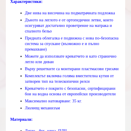
Характеристики:
Две нива на височина на подматрачната подложка
Дъното на леглото е от ортопедични летви, които
осигуряват достатъчно проветрение на матрака и
спалното бельо
Предната облегалка е подвижна с нова по-безопасна
система за спускане (възможно е и пълно
премахване)
Можете да използвате креватчето и като странично
легло или диван
Върху решетките са монтирани пластмасови гризачи
Комплектът включва голяма вместителна кутия от
затворен тип на телескопични релси
Креватчето е покрито с безопасни, сертифицирани
бои на водна основа от европейски производители
Максимално натоварване: 35 кг.
Люлеещ механизъм
Материали:
Легло - бук, елша, ПДЧ