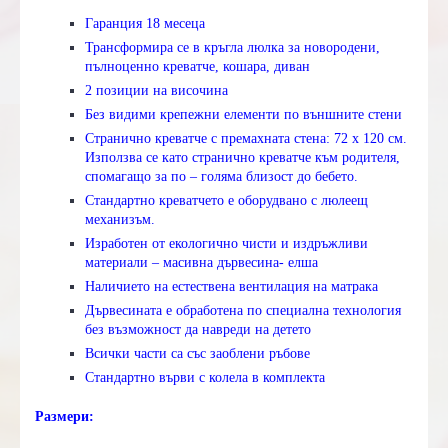
Гаранция 18 месеца
Трансформира се в кръгла люлка за новородени,
пълноценно креватче, кошара, диван
2 позиции на височина
Без видими крепежни елементи по външните стени
Странично креватче с премахната стена: 72 х 120 см.
Използва се като странично креватче към родителя,
спомагащо за по – голяма близост до бебето.
Стандартно креватчето е оборудвано с люлеещ
механизъм.
Изработен от екологично чисти и издръжливи
материали – масивна дървесина- елша
Наличието на естествена вентилация на матрака
Дървесината е обработена по специална технология
без възможност да навреди на детето
Всички части са със заоблени ръбове
Стандартно върви с колела в комплекта
Размери: