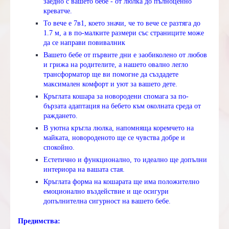
заедно с вашето бебе - от люлка до пълноценно
креватче.
То вече е 7в1, което значи, че то вече се разтяга до
1.7 м, а в по-малките размери със страниците може
да се направи повивалник
Вашето бебе от първите дни е заобиколено от любов
и грижа на родителите, а нашето овално легло
трансформатор ще ви помогне да създадете
максимален комфорт и уют за вашето дете.
Кръглата кошара за новородени спомага за по-
бързата адаптация на бебето към околната среда от
раждането.
В уютна кръгла люлка, напомняща коремчето на
майката, новороденото ще се чувства добре и
спокойно.
Естетично и функционално, то идеално ще допълни
интериора на вашата стая.
Кръглата форма на кошарата ще има положително
емоционално въздействие и ще осигури
допълнителна сигурност на вашето бебе.
Предимства: