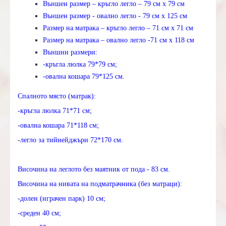
Външен размер – кръгло легло – 79 см х 79 см
Външен размер - овално легло - 79 см х 125 см
Размер на матрака – кръгло легло – 71 см х 71 см
Размер на матрака – овално легло -71 см х 118 см
Външни размери:
-кръгла люлка 79*79 см;
-овална кошара 79*125 см.
Спалното място (матрак):
-кръгла люлка 71*71 см;
-овална кошара 71*118 см;
-легло за тийнейджъри 72*170 см.
Височина на леглото без маятник от пода - 83 см.
Височина на нивата на подматрачника (без матраци):
-долен (играчен парк) 10 см;
-среден 40 см;