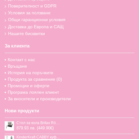
Поверителност и GDPR
Условия за ползване
Общи гаранционни условия
Доставка до Европа и САЩ
Нашите бисквитки
За клиента
Контакт с нас
Връщане
История на поръчките
Продукта за сравнение (
0
)
Промоции и оферти
Програма лоялен клиент
За вносители и производители
Нови продукти
Стол за кола Britax Römer Swivel-Grow Max Air, 40-125 см
879.93 лв. (449.90€)
KinderKraft CABBY куфар със седалка