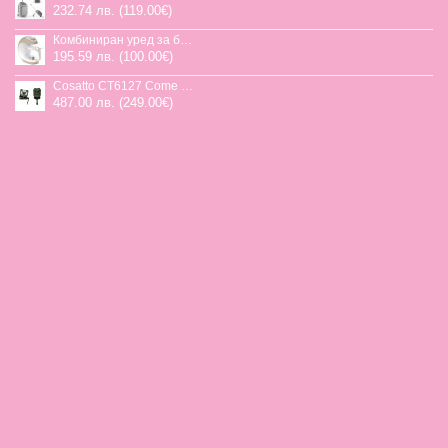
232.74 лв. (119.00€)
Комбиниран уред за бебешка храна Jane Chefkiss, 7 функции
195.59 лв. (100.00€)
Cosatto CT6127 Come and go 2 столче за кола HOGLET
487.00 лв. (249.00€)