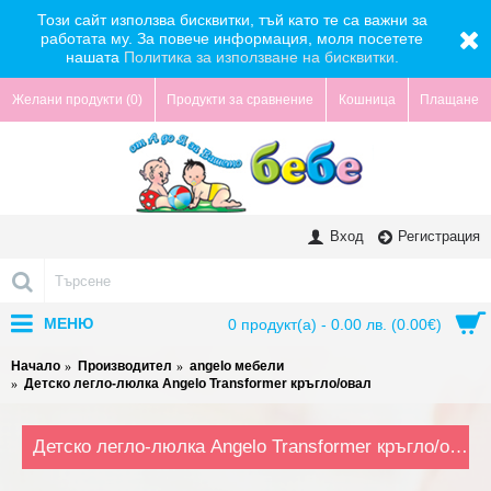
Този сайт използва бисквитки, тъй като те са важни за
работата му. За повече информация, моля посетете
нашата
Политика за използване на бисквитки.
Желани продукти (
0
)
Продукти за сравнение
Кошница
Плащане
Вход
Регистрация
МЕНЮ
0 продукт(а) - 0.00 лв. (0.00€)
Начало
Производител
angelo мебели
Детско легло-люлка Angelo Transformer кръгло/овал
Детско легло-люлка Angelo Transformer кръгло/овал