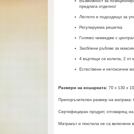
Възможност за позиционира
предлага отделно/
Леглото е подходящо за уп
Регулируема решетка
Голямо чекмедже с центра
Заоблени ръбове за макси
4 въртящи се колела, 2 от 
Естествени и нетоксични м
Размери на кошарката:
70 x 130 x 1
Препоръчителен размер на матрака: 
Сертифициран продукт, отговарящ на 
Матракът и текстила не са включени в