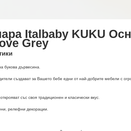
ара Italbaby KUKU Осн.
ove Grey
тики
на букова дървесина.
дители създават за Вашето бебе едни от най-добрите мебели с ог
 открояват със своя традиционен и класически вкус.
ени, релефни декорации.