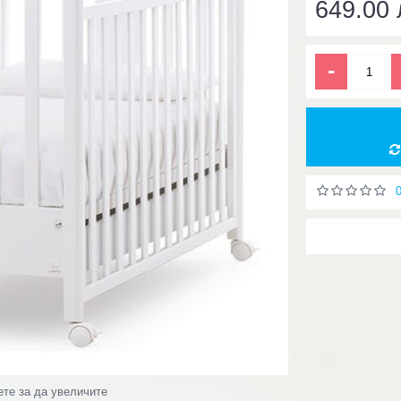
649.00 
-
ете за да увеличите