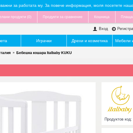
са важни за работата му. За повече информация, моля посетете наш
лани продукти (
0
)
Продукти за сравнение
Кошница
Плаща
Вход
Регистр
чета
Играчки
Дрехи и козметика
Мебели и
Италия
Бебешка кошара Italbaby KUKU
Продуктов код