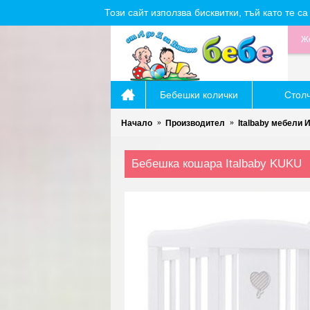
Този сайт използва бисквитки, тъй като те 
Же
Бебешки колички
Стол
Начало
Производител
Italbaby мебели 
Бебешка кошара Italbaby KUKU