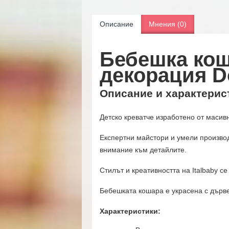
Описание
Мнения (0)
Бебешка кош
декорация D
Описание и характерис
Детско креватче изработено от масив
Експертни майстори и умели произво
внимание към детайлите.
Стилът и креативността на Italbaby се
Бебешката кошара е украсена с дърв
Характеристики: