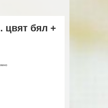
 цвят бял +
ромно