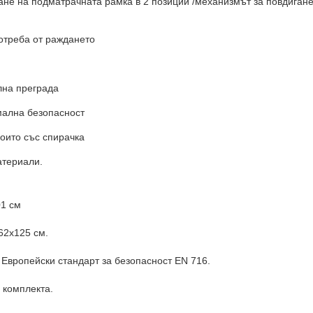
не на подматрачната рамка в 2 позиции /механизмът за повдигане
отреба от раждането
лна преграда
мална безопасност
които със спирачка
атериали.
01 см
62x125 см.
Европейски стандарт за безопасност EN 716.
 комплекта.