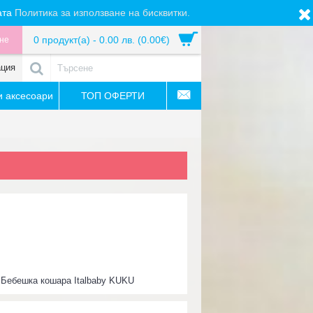
ата
Политика за използване на бисквитки.
0 продукт(а) - 0.00 лв. (0.00€)
не
ация
 аксесоари
ТОП ОФЕРТИ
:
Бебешка кошара Italbaby KUKU