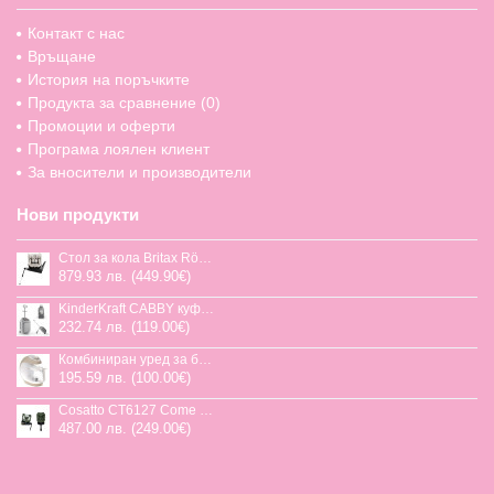
Контакт с нас
Връщане
История на поръчките
Продукта за сравнение (
0
)
Промоции и оферти
Програма лоялен клиент
За вносители и производители
Нови продукти
Стол за кола Britax Römer Swivel-Grow Max Air, 40-125 см
879.93 лв. (449.90€)
KinderKraft CABBY куфар със седалка
232.74 лв. (119.00€)
Комбиниран уред за бебешка храна Jane Chefkiss, 7 функции
195.59 лв. (100.00€)
Cosatto CT6127 Come and go 2 столче за кола HOGLET
487.00 лв. (249.00€)