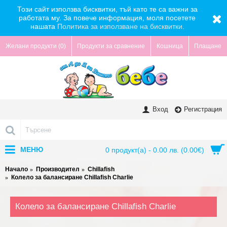
Този сайт използва бисквитки, тъй като те са важни за
работата му. За повече информация, моля посетете
нашата
Политика за използване на бисквитки.
Желани продукти (
0
)
Продукти за сравнение
Кошница
Плащане
Вход
Регистрация
МЕНЮ
0 продукт(а) - 0.00 лв. (0.00€)
Начало
Производител
Chillafish
Колело за балансиране Chillafish Charlie
Колело за балансиране Chillafish Charlie