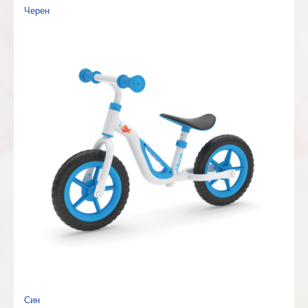
Черен
Син