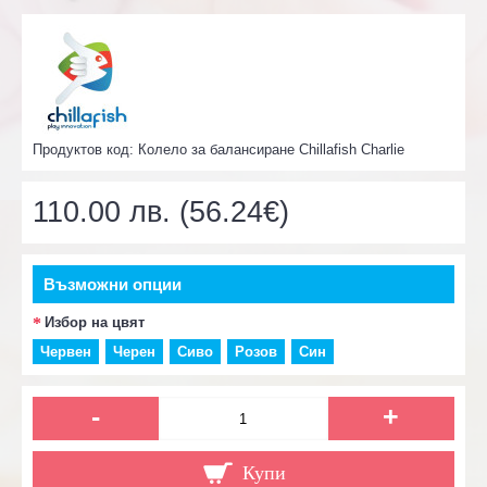
Продуктов код:
Колело за балансиране Chillafish Charlie
110.00 лв. (56.24€)
Възможни опции
Избор на цвят
Червен
Черен
Сиво
Розов
Син
-
+
Купи