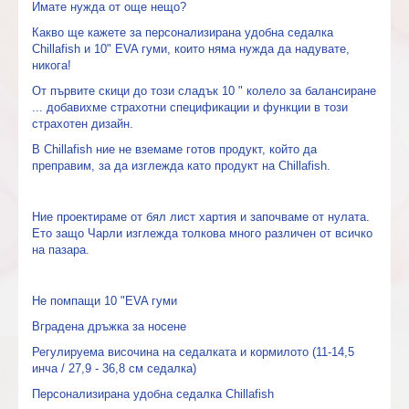
Имате нужда от още нещо?
Какво ще кажете за персонализирана удобна седалка
Chillafish и 10" EVA гуми, които няма нужда да надувате,
никога!
От първите скици до този сладък 10 " колело за балансиране
... добавихме страхотни спецификации и функции в този
страхотен дизайн.
В Chillafish ние не вземаме готов продукт, който да
преправим, за да изглежда като продукт на Chillafish.
Ние проектираме от бял лист хартия и започваме от нулата.
Ето защо Чарли изглежда толкова много различен от всичко
на пазара.
Не помпащи 10 "EVA гуми
Вградена дръжка за носене
Регулируема височина на седалката и кормилото (11-14,5
инча / 27,9 - 36,8 см седалка)
Персонализирана удобна седалка Chillafish