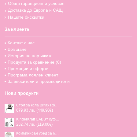
Общи гаранционни условия
Доставка до Европа и САЩ
Нашите бисквитки
За клиента
Контакт с нас
Връщане
История на поръчките
Продукта за сравнение (
0
)
Промоции и оферти
Програма лоялен клиент
За вносители и производители
Нови продукти
Стол за кола Britax Römer Swivel-Grow Max Air, 40-125 см
879.93 лв. (449.90€)
KinderKraft CABBY куфар със седалка
232.74 лв. (119.00€)
Комбиниран уред за бебешка храна Jane Chefkiss, 7 функции