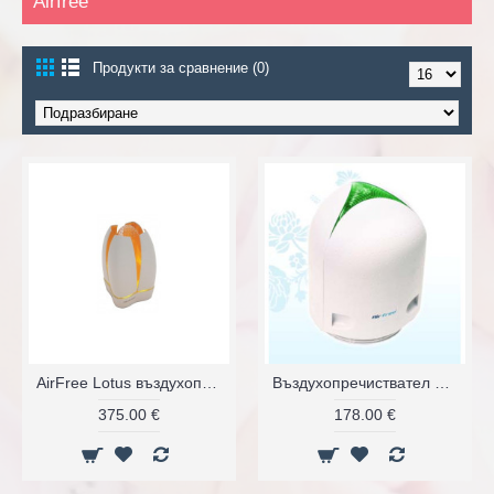
Airfree
Продукти за сравнение (0)
AirFree Lotus въздухопречиствател
Въздухопречиствател Airfree E60
375.00 €
178.00 €