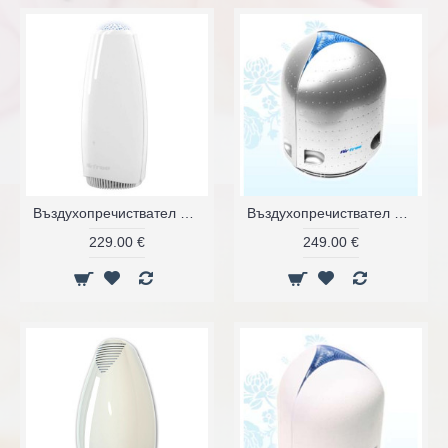
Въздухопречиствател AirFree Babyаir Tulip 80 – 32m²
Въздухопречиствател Airfree E125
229.00 €
249.00 €