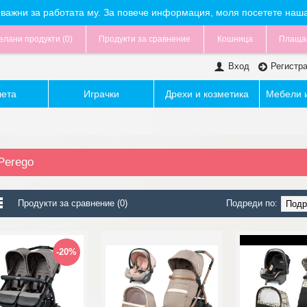
са важни за работата му. За повече информация, моля посетете наш
лани продукти (
0
)
Продукти за сравнение
Кошница
Плаща
Вход
Регистр
чета
Играчки
Дрехи и козметика
Мебели и
Perego
Продукти за сравнение (0)
Подреди по:
-20%