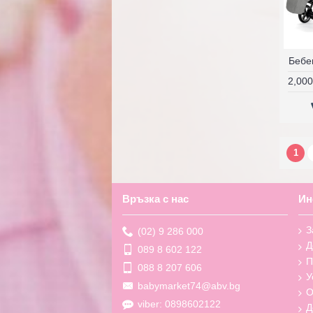
2,000
1
Връзка с нас
Ин
З
(02) 9 286 000
Д
089 8 602 122
П
088 8 207 606
У
babymarket74@abv.bg
О
viber: 0898602122
Д