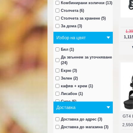
Комбинирани колички (13)
Столчета (6)
Столчета за хранене (5)
За дома (3)
1,39
За на Вън (2)
1,11
Избор на цвят
Колички за близнаци (5)
Аксесоари за колички (9)
Бял (1)
Хранене с шише (3)
Да звъннем за уточняване
(24)
Аксесоари (17)
Екрю (3)
био продукти (2)
Зелен (2)
ТОП ОФЕРТИ (14)
кафяв + крем (1)
Лисабон (1)
Сиво (6)
Доставка
Син (2)
Червен (2)
Доставка до адрес (3)
Черен (5)
2,550
Доставка до магазина (3)