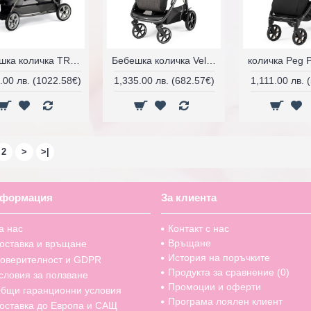
Бебешка количка TRIPLETTE PIROET
Бебешка количка Veloce
.00 лв. (1022.58€)
1,335.00 лв. (682.57€)
1,111.00 лв. 
2
>
>|
формация
За клиента
а нас
Контакт с нас
Връщане
оставка и връщане
История на поръчките
оверителност и GDPR
Продукта за сравнение (
0
)
словия за ползване
Промоции и оферти
бщи гаранционни условия
Програма лоялен клиент
оставка до Европа и САЩ