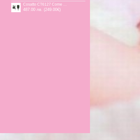
Cosatto CT6127 Come and go 2 столче за кола HOGLET
487.00 лв. (249.00€)