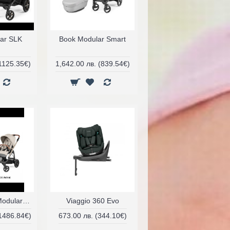
ar SLK
Book Modular Smart
(1125.35€)
1,642.00 лв. (839.54€)
VELOCE TC Modular Lounge 2025
Viaggio 360 Evo
(1486.84€)
673.00 лв. (344.10€)