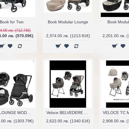
Book for Two
Book Modular Lounge
Book Modul
4.00 лв. (712.74€)
5.00 лв. (570.09€)
2,374.00 лв. (1213.81€)
2,201.00 лв. 
GT4 LOUNGE MODULAR
Veloce BELVEDERE Modular Lounge
.00 лв. (1303.79€)
2,622.00 лв. (1340.61€)
2,908.00 лв. 