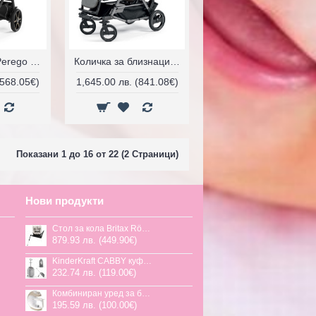
количка Peg Perego - Book
Количка за близнаци Duette Piroet
(568.05€)
1,645.00 лв. (841.08€)
Показани 1 до 16 от 22 (2 Страници)
Нови продукти
Стол за кола Britax Römer Swivel-Grow Max Air, 40-125 см
879.93 лв. (449.90€)
KinderKraft CABBY куфар със седалка
232.74 лв. (119.00€)
Комбиниран уред за бебешка храна Jane Chefkiss, 7 функции
195.59 лв. (100.00€)