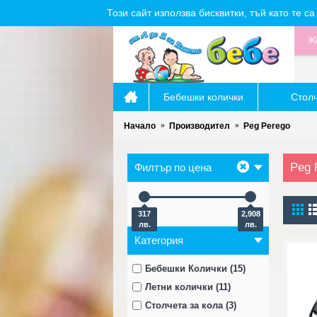
Този сайт използва бисквитки, тъй като те 
Же
Бебешки колички
Стол
Начало
Производител
Peg Perego
Peg 
Филтър по цена
317
2,908
лв.
лв.
Категория
Бебешки Колички (15)
Летни колички (11)
Столчета за кола (3)