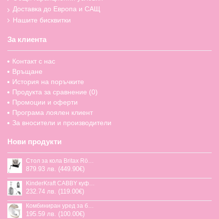
Доставка до Европа и САЩ
Нашите бисквитки
За клиента
Контакт с нас
Връщане
История на поръчките
Продукта за сравнение (
0
)
Промоции и оферти
Програма лоялен клиент
За вносители и производители
Нови продукти
Стол за кола Britax Römer Swivel-Grow Max Air, 40-125 см
879.93 лв. (449.90€)
KinderKraft CABBY куфар със седалка
232.74 лв. (119.00€)
Комбиниран уред за бебешка храна Jane Chefkiss, 7 функции
195.59 лв. (100.00€)