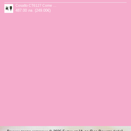
Cosatto CT6127 Come and go 2 столче за кола HOGLET
487.00 лв. (249.00€)