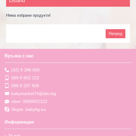
Dsland
Няма избрани продукти!
Напред
Връзка с нас
(02) 9 286 000
089 8 602 122
088 8 207 606
babymarket74@abv.bg
viber: 0898602122
Skype: babybg.eu
Информация
За нас