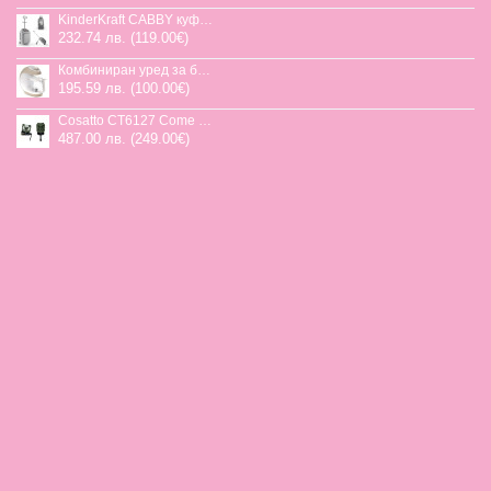
KinderKraft CABBY куфар със седалка
232.74 лв. (119.00€)
Комбиниран уред за бебешка храна Jane Chefkiss, 7 функции
195.59 лв. (100.00€)
Cosatto CT6127 Come and go 2 столче за кола HOGLET
487.00 лв. (249.00€)