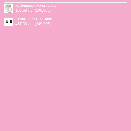
Комбиниран уред за бебешка храна Jane Chefkiss, 7 функции
195.59 лв. (100.00€)
Cosatto CT6127 Come and go 2 столче за кола HOGLET
487.00 лв. (249.00€)