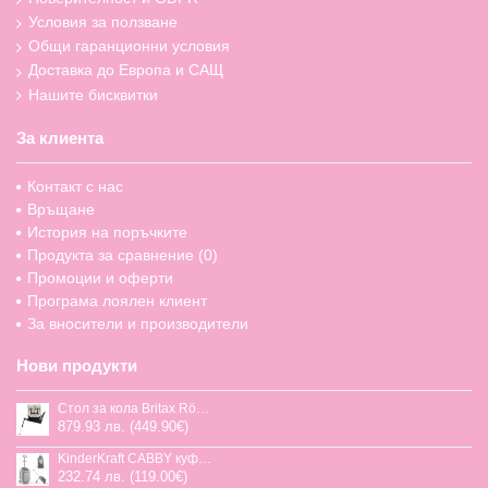
Условия за ползване
Общи гаранционни условия
Доставка до Европа и САЩ
Нашите бисквитки
За клиента
Контакт с нас
Връщане
История на поръчките
Продукта за сравнение (
0
)
Промоции и оферти
Програма лоялен клиент
За вносители и производители
Нови продукти
Стол за кола Britax Römer Swivel-Grow Max Air, 40-125 см
879.93 лв. (449.90€)
KinderKraft CABBY куфар със седалка
232.74 лв. (119.00€)