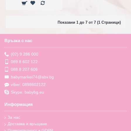
Показани 1 до 7 от 7 (1 Страници)
Връзка с нас
(02) 9 286 000
089 8 602 122
088 8 207 606
babymarket74@abv.bg
viber: 0898602122
Skype: babybg.eu
Информация
За нас
Доставка и връщане
Поверителност и GDPR