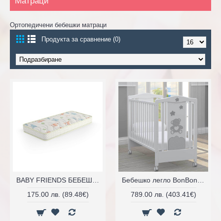
Матраци
Ортопедичени бебешки матраци
Продукта за сравнение (0)
BABY FRIENDS БЕБЕШКИ МАТРАК С АНТИБАКТЕРИАЛЕН ТЕКСТИЛ И СВЕЖ ДИЗАЙН
Бебешко легло BonBon grigio сиво 2041
175.00 лв. (89.48€)
789.00 лв. (403.41€)