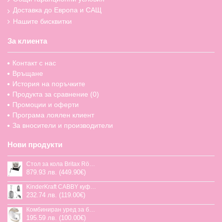
Доставка до Европа и САЩ
Нашите бисквитки
За клиента
Контакт с нас
Връщане
История на поръчките
Продукта за сравнение (
0
)
Промоции и оферти
Програма лоялен клиент
За вносители и производители
Нови продукти
Стол за кола Britax Römer Swivel-Grow Max Air, 40-125 см
879.93 лв. (449.90€)
KinderKraft CABBY куфар със седалка
232.74 лв. (119.00€)
Комбиниран уред за бебешка храна Jane Chefkiss, 7 функции
195.59 лв. (100.00€)