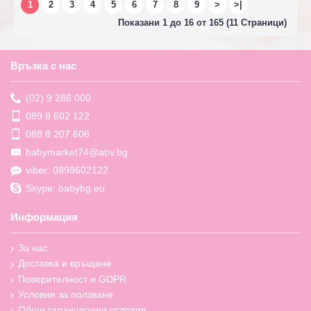
1
2
3
4
5
6
7
8
9
>
>|
Показани 1 до 16 от 165 (11 Страници)
Връзка с нас
(02) 9 286 000
089 8 602 122
088 8 207 606
babymarket74@abv.bg
viber: 0898602122
Skype: babybg.eu
Информация
За нас
Доставка и връщане
Поверителност и GDPR
Условия за ползване
Общи гаранционни условия