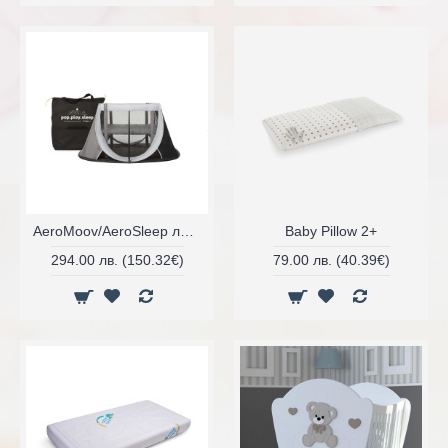
AeroMoov/AeroSleep лесно и бързо разгъваща се кошара с матрак
Baby Pillow 2+
294.00 лв. (150.32€)
79.00 лв. (40.39€)