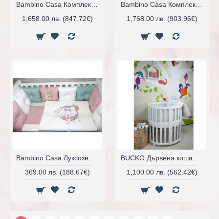
Bambino Casa Комплект бебешко легло + скрин с пуш механизми Felice
Bambino Casa Комплект бебешко легло + скрин с пуш механизми Fiori
1,658.00 лв. (847.72€)
1,768.00 лв. (903.96€)
Bambino Casa Луксозен спален комплект Pillows
BUCKO Дървена кошара 3 в 1 Jezgro White
369.00 лв. (188.67€)
1,100.00 лв. (562.42€)