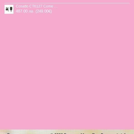
Cosatto CT6127 Come and go 2 столче за кола HOGLET
487.00 лв. (249.00€)