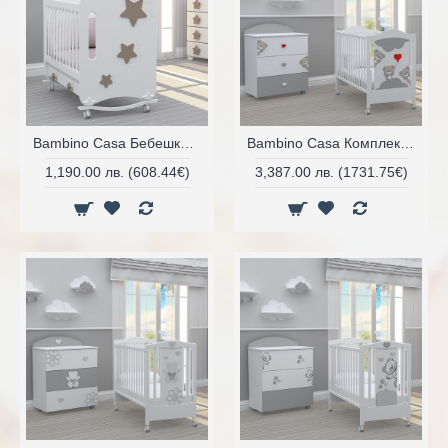
Bambino Casa Бебешко легло Stelle
Bambino Casa Комплект 3ч. бебешко легло + скрин и гардероб с пуш механизми
1,190.00 лв. (608.44€)
3,387.00 лв. (1731.75€)