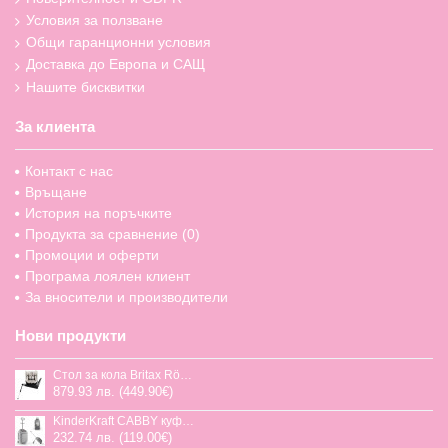
Условия за ползване
Общи гаранционни условия
Доставка до Европа и САЩ
Нашите бисквитки
За клиента
Контакт с нас
Връщане
История на поръчките
Продукта за сравнение (
0
)
Промоции и оферти
Програма лоялен клиент
За вносители и производители
Нови продукти
Стол за кола Britax Römer Swivel-Grow Max Air, 40-125 см
879.93 лв. (449.90€)
KinderKraft CABBY куфар със седалка
232.74 лв. (119.00€)