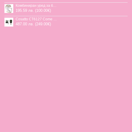
Комбиниран уред за бебешка храна Jane Chefkiss, 7 функции
195.59 лв. (100.00€)
Cosatto CT6127 Come and go 2 столче за кола HOGLET
487.00 лв. (249.00€)