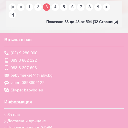
|<
<
1
2
3
4
5
6
7
8
9
>
>|
Показани 33 до 48 от 504 (32 Страници)
Връзка с нас
(02) 9 286 000
089 8 602 122
088 8 207 606
babymarket74@abv.bg
viber: 0898602122
Skype: babybg.eu
Информация
За нас
Доставка и връщане
Поверителност и GDPR