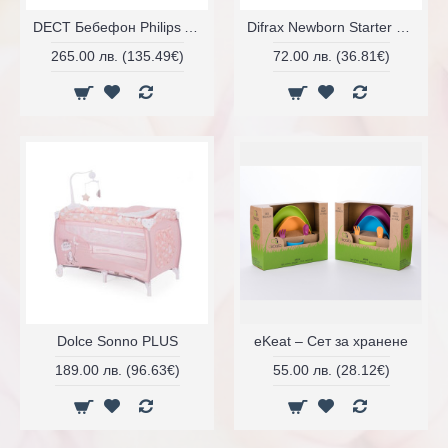
DECT Бебефон Philips AVENT SCD721/26
Difrax Newborn Starter Set комплект S-образни бутилки за новородено+2бр. залъгалки
265.00 лв. (135.49€)
72.00 лв. (36.81€)
Dolce Sonno PLUS
eKeat – Сет за хранене
189.00 лв. (96.63€)
55.00 лв. (28.12€)