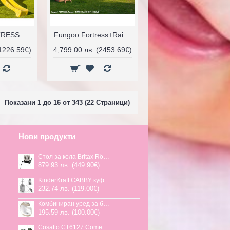
Fungoo FORTRESS детска площадка с пързалка
Fungoo Fortress+Rainbow+Tiptop детска площадка
(1226.59€)
4,799.00 лв. (2453.69€)
Показани 1 до 16 от 343 (22 Страници)
Нови продукти
Стол за кола Britax Römer Swivel-Grow Max Air, 40-125 см
879.93 лв. (449.90€)
KinderKraft CABBY куфар със седалка
232.74 лв. (119.00€)
Комбиниран уред за бебешка храна Jane Chefkiss, 7 функции
195.59 лв. (100.00€)
Cosatto CT6127 Come and go 2 столче за кола HOGLET