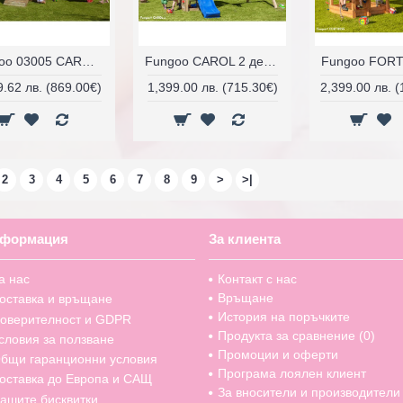
Fungoo 03005 CAROL 3 детска площадка с пързалка и люлка
Fungoo CAROL 2 детска площадка с пързалка и люлка
9.62 лв. (869.00€)
1,399.00 лв. (715.30€)
2,399.00 лв. 
2
3
4
5
6
7
8
9
>
>|
формация
За клиента
а нас
Контакт с нас
Връщане
оставка и връщане
История на поръчките
оверителност и GDPR
Продукта за сравнение (
0
)
словия за ползване
Промоции и оферти
бщи гаранционни условия
Програма лоялен клиент
оставка до Европа и САЩ
За вносители и производители
ашите бисквитки