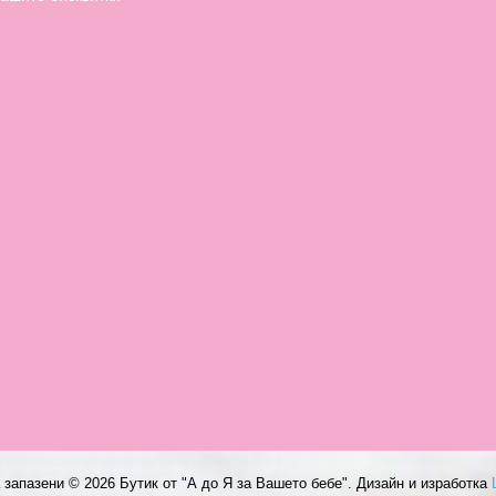
а запазени ©
2026 Бутик от "А до Я за Вашето бебе". Дизайн и изработка