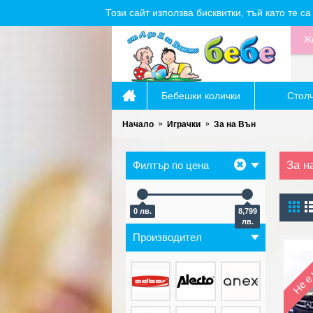
Този сайт използва бисквитки, тъй като те 
Же
Бебешки колички
Стол
Начало
Играчки
За на Вън
За н
Филтър по цена
0 лв.
8,799
лв.
Производител
Не е 