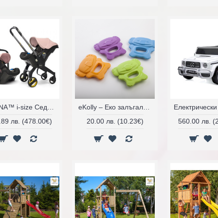
DOONA™ i-size Седалка с шаси 2 в 1
eKolly – Еко залъгалка за зъби и чесане на венците
.89 лв. (478.00€)
20.00 лв. (10.23€)
560.00 лв. (