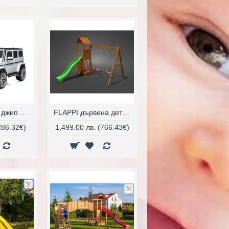
Eлектрически джип Mercedes Maybach G650
FLAPPI дървена детска площадка с пързалка и 2 люлки
286.32€)
1,499.00 лв. (766.43€)