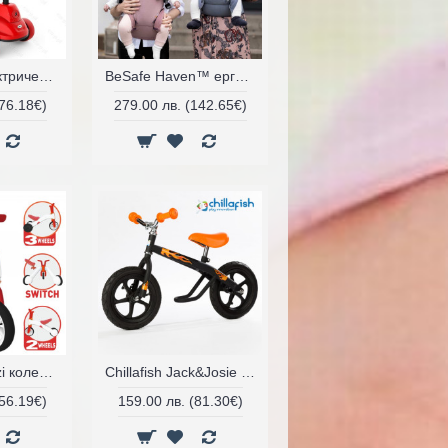
Baby mix-електрически скутер
BeSafe Haven™ ергономична раница за носене на бебе
(76.18€)
279.00 лв. (142.65€)
Chillafish Bunzi колело за балансиране 2в1
Chillafish Jack&Josie колело за балансиране
(56.19€)
159.00 лв. (81.30€)