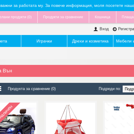
са важни за работата му. За повече информация, моля посетете наш
лани продукти (
0
)
Продукти за сравнение
Кошница
Плаща
Вход
Регистр
чета
Играчки
Дрехи и козметика
Мебели и
а Вън
Продукта за сравнение (0)
Подреди по:
наличен