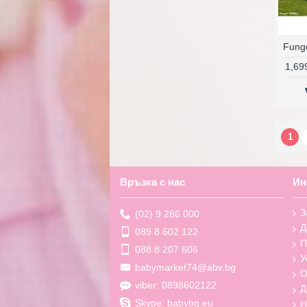
1,69
1
Връзка с нас
Ин
З
(02) 9 286 000
Д
089 8 602 122
П
088 8 207 606
У
babymarket74@abv.bg
О
viber: 0898602122
Д
Skype: babybg.eu
Н