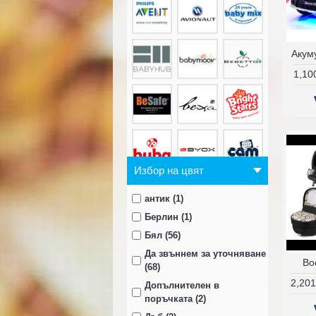
1,10
Избор на цвят
антик (1)
Берлин (1)
Бял (56)
Да звъннем за уточняване
Bo
(68)
2,201
Допълнителен в
поръчката (2)