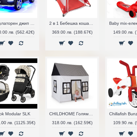
Акумулаторен джип Mercedes Benz GL63 AMG с дисплей, 12V12Ah
2 в 1 Бебешка кошара и Tepee индианска колиба
0.00 лв. (562.42€)
369.00 лв. (188.67€)
149.00 лв. 
ok Modular SLK
CHILDHOME Голяма Къща/Палатка За Игра
.00 лв. (1125.35€)
318.00 лв. (162.59€)
109.90 лв. 