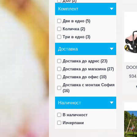
Дъб (2)
Комплект
Екрю (9)
Жълт (12)
Две в едно (5)
За момиче (7)
Количка (2)
За момче (5)
Три в едно (3)
Зелен (39)
кафяв + крем (2)
Доставка
Лилав (6)
Доставка до адрес (23)
Лисабон (2)
Доставка до магазина (27)
Оранж (10)
934
Доставка до офис (10)
Розов (35)
Доставка с монтаж София
Сиво (50)
(16)
Син (84)
Наличност
Червен (102)
Черен (89)
В наличност
Изчерпани